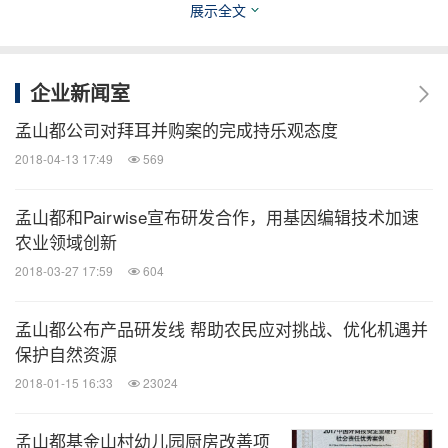
TM
展示全文
Climate FieldView
Plus
的注册用户还可根据农田
TM
需求升级至
Climate FieldView
Pro
版本，
Climate
TM
FieldView
Pro
将为用户提供新一代播种方案和氮
企业新闻室
肥监测方案，打包售价为
4
美元
/
英亩，用户也可单独
孟山都公司对拜耳并购案的完成持乐观态度
购买，每种工具的售价为
3
美元
/
英亩。
2018-04-13 17:49
569
为鼓励农民体验
Climate FieldView Plus
产品，
2017
孟山都和Pairwise宣布研发合作，用基因编辑技术加速
农业领域创新
年
10
月
15
日前订购该产品的用户，可享受
749
美元的
优惠价格。
2018-03-27 17:59
604
孟山都公布产品研发线 帮助农民应对挑战、优化机遇并
2017
年，
Climate FieldView
数字农业平台应用面积已
保护自然资源
超过
7.2
亿亩（
1.2
亿多英亩），其中付费使用面积达
2018-01-15 16:33
23024
2.1
亿亩（
3500
万英亩）。了解更多
Climate
FieldView
数字农业平台信息，请访问
climate.com
。
孟山都基金山村幼儿园厨房改善项