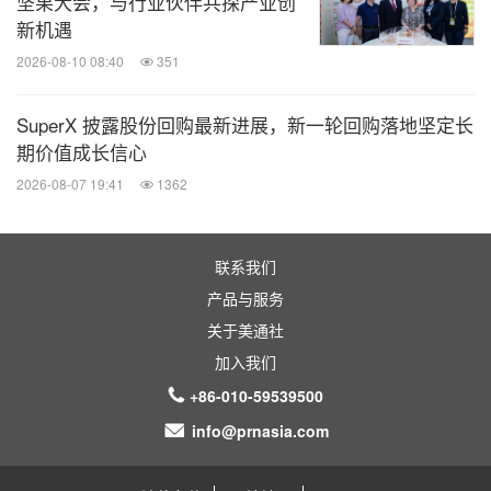
坚果大会，与行业伙伴共探产业创
发展承诺以及我们两万多名专注于农业发展的孟山都
新机遇
员工。也欢迎您关注孟山都社交媒体官方微信（
“
孟
2026-08-10 08:40
351
山都公司
”
）、
微博
（
“
孟山都中国
”
）
，
twitter.com/MonsantoCo
和公司博客
Beyond the
SuperX 披露股份回购最新进展，新一轮回购落地坚定长
Rows® at monsantoblog.com
期价值成长信心
，或者通过订阅
RSS
Feed
了解公司的最新动态。
2026-08-07 19:41
1362
消息来源：孟山都公司
联系我们
相关股票：
产品与服务
NYSE:MON
关于美通社
相关链接：
加入我们
http://climate.com
+86-010-59539500
info@prnasia.com
全球TMT