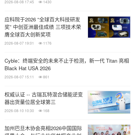
2026-08-08 17:45
1430
孟山都公司致力于通过不同的农田解决方案来满足不
断增长的世界人口对于食物和营养的需求。我们生产
应科院于2026 “全球百大科技研发
包括玉米、大豆和棉花等主要农作物以及果蔬种子，
奖” 中创亚洲最佳成绩 三项技术荣
帮助全球农民高效使用水和其它重要的自然资源的同
膺全球百大创新奖项
时获取更好的收成。我们着重于不断地寻找和开发既
2026-08-07 19:01
1176
保护土壤健康又可持续发展的农田解决方案，帮助农
Cyble：终端安全的未来不止于检测，新一代 Titan 亮相
民通过应用农田和气候数据科学来改善农耕模式保护
Black Hat USA 2026
自然资源，以及提供不同的作物保护产品降低害虫和
2026-08-07 15:11
861
病害给作物带来的危害。与此同时，我们通过不同的
项目和合作关系，与农民、科研人员、非盈利组织、
权威认证 -- 古瑞瓦特混合储能逆变
大学院校和其它机构携手合作，共同面对诸多严峻挑
器出货量位居全球第三
战。欢迎您登陆我们的官方网站
monsanto.com
,
Mo
2026-08-10 10:30
168
nsanto.com.cn
,
discover.monsanto.com
,
discover.m
加州巴旦木协会亮相2026中国国际
onsanto.com.cn
,
了解更多关于孟山都公司、可持续