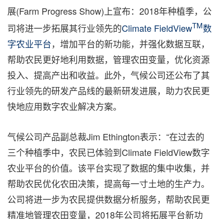
展
(Farm Progress Show)
上宣布
：2018
年种植季
，
公
TM
司将进一步拓展其行业领先的
Climate FieldView
数
字农业平台
，增加平台的新功能
，
并强化数据互联
，
帮助农民更好地利用数据
，
管理农田变量
，
优化资源
投入、提高产出和收益。此外
，
气候公司还公布了其
行业领先的研发产品线的最新研发进展
，
助力农民更
快地应用数字农业解决方案。
气候公司产品副总裁
Jim Ethington
表示：
“
在过去的
三个种植季中，农民已体验到
Climate FieldView
数字
农业平台
的价值。该平台实现了数据的集中收集，并
帮助农民优化农田决策，提高每一寸土地的生产力。
公司将进一步为农民提供数据分析服务，帮助农民更
精准地管理农田变量，
2018
年公司将拓展平台新功