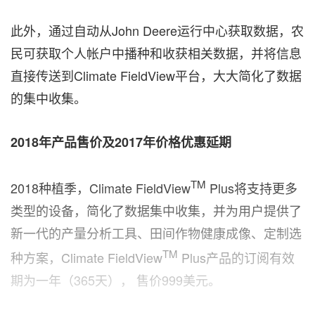
此外，通过自动从
John Deere
运行中心获取数据，农
民可获取个人帐户中播种和收获相关数据，并将信息
直接传送到
Climate FieldView
平台，大大简化了数据
的集中收集。
2018
年产品售价及
2017
年
价格优惠延期
TM
2018
种植季，
Climate FieldView
Plus
将支持更多
类型的设备，简化了数据集中收集，并为用户提供了
新一代的产量分析工具、田间作物健康成像、定制选
TM
种方案，
Climate FieldView
Plus
产品的
订阅有效
期为一年（
365
天），
售价
999
美元。