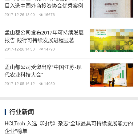
目入选中国外商投资协会优秀案例
气候公司（
The Climate Corporation
）
2017-12-26 18:00
16676
孟山都公司发布2017年可持续发展
气候公司是孟山都公司的子公司，致力于通过数字技
报告 践行可持续发展进程显著
术帮助全球农民持续提高农田生产力。气候公司拥有
2017-12-26 14:30
14790
的
Climate FieldView™
平台融合了一系列数字技
术，为农民提供广泛的农业数字解决工具。整合了田
孟山都公司受邀出席“中国江苏-现
间数据传输，农艺模型，天气监测功能，
Climate
代农业科技大会”
FieldView
平台可帮助农民深入地掌握农田信息，更
2017-12-05 16:12
14050
好地进行田间管理决策，降低风险，提高收益。更多
详情请访问：
www.climate.com
。
行业新闻
孟山都公司
HCLTech 入选《时代》杂志“全球最具可持续发展能力的
企业”榜单