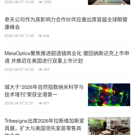
岗多人，为教育资源匮乏地区提供持续稳定的师资力
2026-08-07 10:00
1095
量；同时，两年项目体验，加以专业的培训支持，让
参天公司作为高影响力合作伙伴应邀出席首届全球眼健
项目老师经历扎实的基层教学实践，使提供优质教
康峰会
育、促进青年成长成为可能，为中国教育资源的均衡
2026-08-06 17:45
448
化发展积累大批未来人才。
MetaOptics聚焦推进超透镜商业化 撤回纳斯达克上市申
我们持续不断地努力，希望在不久的将来：让所有中
请 并推迟在美国进行双重上市计划
国孩子，无论出身，都能获得同等的优质教育。
2026-08-07 22:30
483
城大于“2026年自然指数纳米科学与
关于立德未来助学公益基金会
技术增刊”荣获全港第一
2026-08-07 21:31
431
北京立德未来助学公益基金会是2014年4月18日在北
京市民政局注册成立的非公募基金会。立德未来以
Tribesigns出席2026年拉斯维加斯家
“促进中国农村教育发展、打造专业农村教育体系、
具展，扩大与美国领先家居零售商