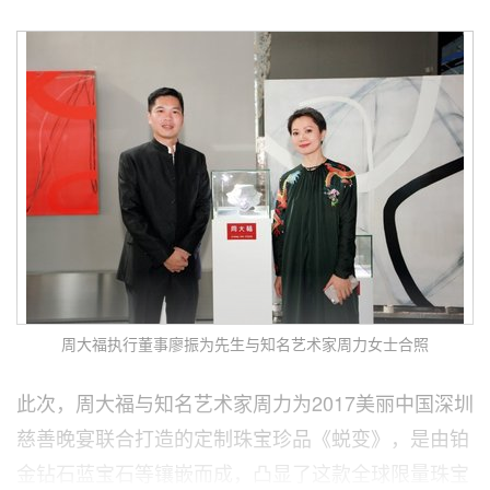
周大福执行董事廖振为先生与知名艺术家周力女士合照
此次，周大福与知名艺术家周力为2017美丽中国深圳
慈善晚宴联合打造的定制珠宝珍品《蜕变》，是由铂
金钻石蓝宝石等镶嵌而成，凸显了这款全球限量珠宝