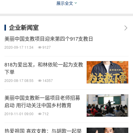
展示全文
的唯一性和珍贵性。《蜕变》不仅可以作为项链，中
间蝴蝶部分还可以取下来作为手链和胸针，甚是精
巧。
企业新闻室
美丽中国支教项目迎来第四个917支教日
推动中国农村教育的均衡发展，不仅需要政府相关政
2020-09-17 11:34
9127
策的大力支持，需要公益教育组织在创新模式上的探
索尝试，更需要社会各界的持续关注。让我们共同期
818为爱出发，和林依轮一起为支教
待在马上到来的2017美丽中国深圳慈善晚宴，能够聚
下单
集更多支持美丽中国支教项目的社会力量，助力中国
2020-08-17 08:55
14357
教育均衡发展。
美丽中国支教新一届项目老师招募
启动 用行动关注中国乡村教育
微信关注我们
2019-11-01 09:00
712
第一时间获得美丽中国机构新闻和项目动态，以及了
热爱祖国 喜欢支教：与胡歌一起举