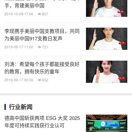
解项目老师招募信息、了解更多捐助信息，请扫描二
手，育建美丽中国
维码，关注我们！
2019-10-09 17:06
807
李现携手美丽中国支教项目，共同
官方微信名称：美丽中国
为美丽中国917支教日发声
官方微信ID: meilizhongguo2008
2019-09-17 11:00
721
官方微博：美丽中国
官方网站：
www.meilizhongguo.org
刘涛：希望每个孩子都能接受良好
的教育，拥有快乐的童年
关于美丽中国支教项目
2019-09-17 00:00
652
美丽中国支教项目成立于2008年，是北京立德未来助
学公益基金会下设的教育非营利项目。美丽中国是支
行业新闻
教项目，但不只是支教项目。项目通过“两年轮换
德高中国斩获两项 ESG 大奖 2025
制”，输送多批项目老师进行两年长期服务，实现一
年度可持续实践获行业认可