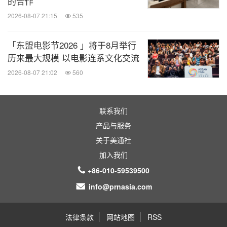
的合作
培养青年社会责任感、输出教育领域优质人才”为服
务宗旨，经过多年在农村一线教育的积累和实践，形
2026-08-07 21:15
535
成以美丽中国项目为核心，美丽小学、教育均衡发展
「东盟电影节2026 」将于8月举行
示范区、云南大学-美丽中国“中国农村教育研究中心”
历来最大规模 以电影连系文化交流
等创新项目共同发展的项目矩阵。 立德未来获得中
2026-08-07 21:02
560
基透明指数100分，成为全国透明度最高的基金会之
一，并荣获第五届中国公益节“2015年度公益组织奖”
联系我们
等多个重要公益奖项。
产品与服务
关于美通社
图片 -
https://photos.prnasia.com/prnh/20170830/19
加入我们
30499-1-a
+86-010-59539500
图片 -
https://photos.prnasia.com/prnh/20170830/19
info@prnasia.com
30499-1-b
图片 -
https://photos.prnasia.com/prnh/20170830/19
法律条款
网站地图
RSS