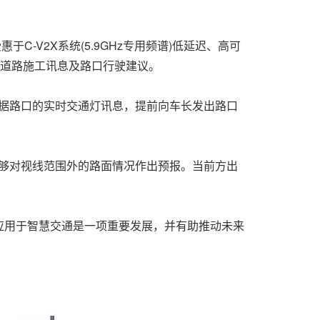
C-V2X系统(5.9GHz专用频谱)低延迟、高可
、道路施工讯息及路口行驶建议。
据路口的实时交通灯讯息
，
提前
向车长发出路口
够对视线范围外的路面情况作出预报。当前方出
应用于智慧交通
是一项重要发展
，
并有助推动未来