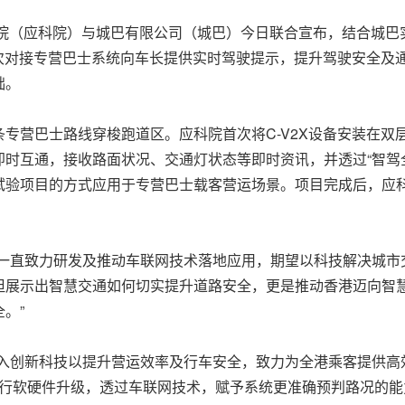
研究院（应科院）与城巴有限公司（城巴）
今日
联合宣
布，结
合城巴
首次对接专营巴士系统向车长提供实时驾驶提示，提升驾驶安全及
础。
专营巴士路线穿梭跑道区。应科院首次将C-V2X设备安装在双
即时互通，接收路面状况、交通灯状态等即时资讯，并透过“智驾
试验项目的方式应用于专营巴士载客营运场景。项目完成后，应
院一直致力研发及推动车联网技术落地应用，期望以科技解决城市
但展示出智慧交通如何切实提升道路安全，更是推动香港迈向智
。”
引入创新科技以提升营运效率及行车安全，致力为全港乘客提供高
进行软硬件升级，透过
车联网技术
，赋予系统更准确预判路况的能