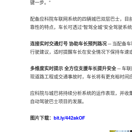
键一步。”
配备应科院车联网系统的四辆城巴双层巴士，目前于启
靠性的特点，车长可透过“智驾全城”安全驾驶系
连接实时交通灯号 协助车长预判路况
─ 当配备
行驶建议，适时提醒车长在安全情况下保持车速
多维度实时提示 全方位支援车长提升安全
─ 车
现道路工程或交通事故时，车长将有更充裕时间
应科院与城巴将持续分析系统的运作表现，并收
自动驾驶巴士项目的发展。
图片下载：
bit.ly/442akOF