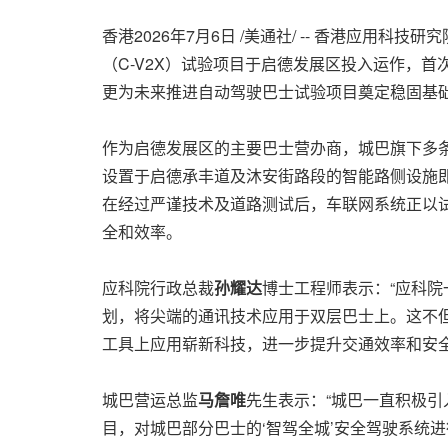
香港
2026年7月6日
/美通社/ -- 香港应用科技
（C-V2X）试验项目于启德发展区投入运作，
更为未来推进自动驾驶巴士试验项目奠定稳固基
作为启德发展区的主要巴士营办商，城巴旗下多条
设置于启德承丰道及沐安街路段的
智能
路侧设施
在经过严谨技术及道路测试后，车联网系统正以
全和效率。
应科院行政总裁
孙耀达
博士工程师表示：“应科
划，将尖端的通讯技术应用于双层巴士上。这不
工具上应用崭新科技，进一步提升交通效率和安全
城巴营运总监
马詹唯
先生表示：“城巴一直积极
目，对城巴部分巴士的‘智驾全城’安全驾驶系统