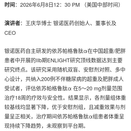
：2026年6月8日12：30 PM （美国中部时间）
时间
：王庆华博士 银诺医药创始人、董事长及
演讲者
CEO
银诺医药自主研发的依苏帕格鲁肽α在中国超重/肥胖
患者中开展的IIb期ENLIGHT研究顶线数据达到主要
研究终点。该研究采用随机双盲、安慰剂对照、多中
心设计，共纳入200例不伴糖尿病的超重及肥胖成人
受试者，评估依苏帕格鲁肽α 在5～20 mg剂量范围
治疗18周的疗效与安全性。结果显示，各剂量组体重
较基线均显著下降，优于安慰剂组，且减重效果与剂
量呈正相关，治疗期间依苏帕格鲁肽α组患者体重呈
现持续下降趋势，未观察到平台期。