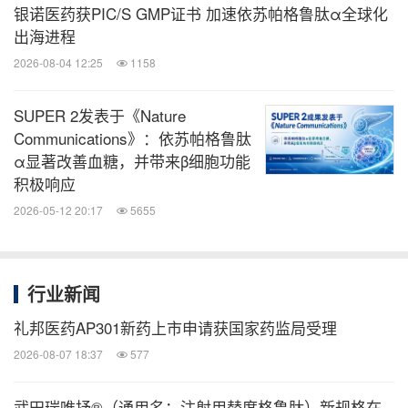
银诺医药获PIC/S GMP证书 加速依苏帕格鲁肽α全球化
出海进程
2026-08-04 12:25
1158
SUPER 2发表于《Nature
Communications》：依苏帕格鲁肽
α显著改善血糖，并带来β细胞功能
积极响应
2026-05-12 20:17
5655
行业新闻
礼邦医药AP301新药上市申请获国家药监局受理
2026-08-07 18:37
577
武田瑞唯抒®（通用名：注射用替度格鲁肽）新规格在