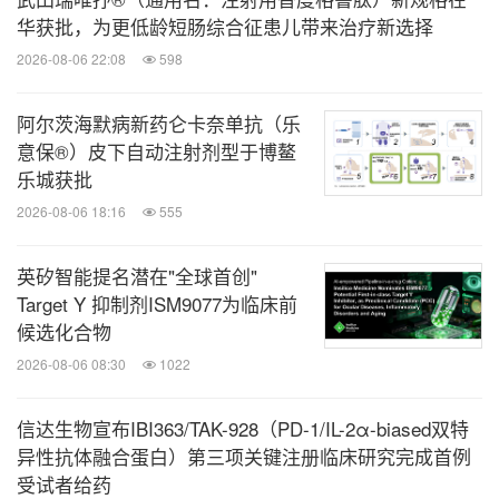
华获批，为更低龄短肠综合征患儿带来治疗新选择
2026-08-06 22:08
598
阿尔茨海默病新药仑卡奈单抗（乐
意保®）皮下自动注射剂型于博鳌
乐城获批
2026-08-06 18:16
555
英矽智能提名潜在"全球首创"
Target Y 抑制剂ISM9077为临床前
候选化合物
2026-08-06 08:30
1022
信达生物宣布IBI363/TAK-928（PD-1/IL-2α-biased双特
异性抗体融合蛋白）第三项关键注册临床研究完成首例
受试者给药