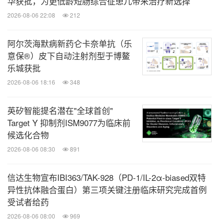
华获批，为更低龄短肠综合征患儿带来治疗新选择
长达25.7个月；在6例SDH缺陷型副神经节瘤患者
2026-08-06 22:08
中，4例患者观察到最佳疗效，SD持续≥4个周期
212
（CBR，66.7%），中位PFS为8.25个月。
阿尔茨海默病新药仑卡奈单抗（乐
该研究首次阐明了奥雷巴替尼通过p38-CD36通路
意保®）皮下自动注射剂型于博鳌
抑制脂肪酸促进的肿瘤细胞迁移的新机制，为SDH
乐城获批
缺陷型肿瘤的治疗提供了全新思路。
2026-08-06 18:16
348
A phase 3 study of olverembatinib (HQP1351) in
英矽智能提名潜在"全球首创"
Target Y 抑制剂ISM9077为临床前
patients with chronic-phase chronic myeloid
候选化合物
leukemia: POLARIS-2 trial in progress
2026-08-06 08:30
891
奥雷巴替尼（
HQP1351
）治疗慢性期慢性髓细胞白
血病患者的
III
期临床研究：正在进行中的
POLARIS-2
信达生物宣布IBI363/TAK-928（PD-1/IL-2α-biased双特
异性抗体融合蛋白）第三项关键注册临床研究完成首例
试验
受试者给药
TPS6608
摘要编号：
2026-08-06 08:00
969