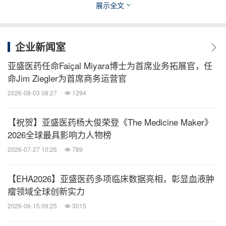
展示全文
组客观缓解率（ORR）达 30%、疾病控制率
（DCR）达 80%。
该方案安全性可控，在儿童相关实体瘤中初步展现
企业新闻室
抗肿瘤活性，值得进一步研究。
亚盛医药任命Faiçal Miyara博士为首席业务拓展官，任
命Jim Ziegler为首席商务运营官
壁报展示
2026-08-03 08:27
1294
Updated clinical and translational results of
【祝贺】亚盛医药杨大俊荣登《The Medicine Maker》
olverembatinib (HQP1351) in patients with
2026全球最具影响力人物榜
succinate dehydrogenase (SDH)-deficient
2026-07-27 10:26
789
tumors
奥雷巴替尼（
HQP1351
）治疗琥珀酸脱氢酶缺陷型
【EHA2026】亚盛医药多项临床数据亮相，彰显血液肿
瘤领域全球创新实力
（
SDH-
）肿瘤患者的最新临床和转化研究结果
2026-06-15 09:25
3015
11539
摘要编号：