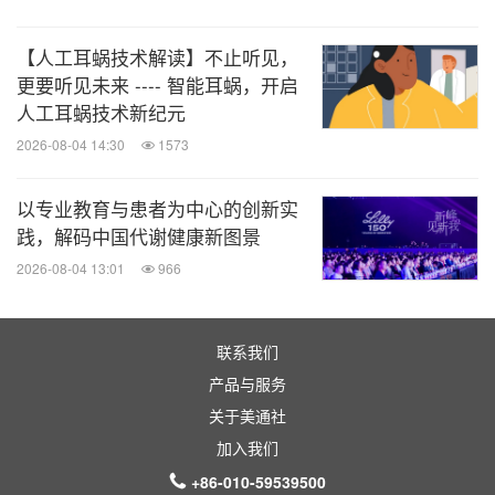
壁报展示
展示形式：
血液系统恶性肿瘤——白血病、骨髓增
分会场标题：
【人工耳蜗技术解读】不止听见，
生异常综合征及同种异体移植（Hematologic
更要听见未来 ---- 智能耳蜗，开启
人工耳蜗技术新纪元
Malignancies—Leukemia, Myelodysplastic
2026-08-04 14:30
1573
Syndromes, and Allotransplant）
报告时间：
以专业教育与患者为中心的创新实
2026年6月1日 9:00–12:00（美国中部时间）
践，解码中国代谢健康新图景
2026年6月1日 22:00–次日凌晨1:00（北京时间）
2026-08-04 13:01
966
Elias Jabbour, MD，美国德克萨斯大学
第一作者：
MD安德森癌症中心白血病科
联系我们
核心要点：
产品与服务
关于美通社
POLARIS-2是一项全球性、多中心、随机、开放
加入我们
标签的III期注册研究。
+86-010-59539500