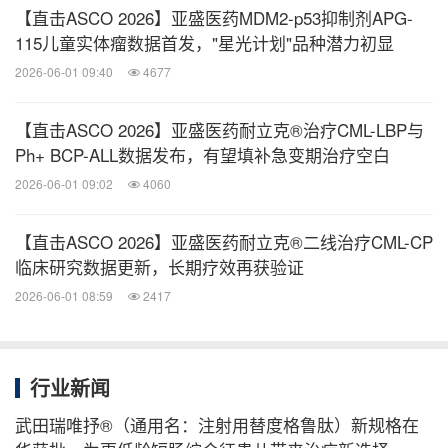
壁报展示
展示形式：
【直击ASCO 2026】亚盛医药MDM2-p53抑制剂APG-
肉瘤（Sarcoma）
分会场标题：
115儿童实体瘤数据首发，"星光计划"品种潜力初显
报告时间：
2026-06-01 09:40
4677
2026年6月1日 13:30–16:30（美国中部时间）
【直击ASCO 2026】亚盛医药耐立克®治疗CML-LBP与
2026年6月2日 凌晨2:30–5:30（北京时间）
Ph+ BCP-ALL数据发布，有望填补急变期治疗空白
邱海波教授，中山大学肿瘤防治中心，华
第一作者：
2026-06-01 09:02
4060
南肿瘤学国家重点实验室，肿瘤医学协同创新中心
核心要点：
【直击ASCO 2026】亚盛医药耐立克®二线治疗CML-CP
临床研究数据更新，长期疗效再获验证
这是一项在SDH缺陷型肿瘤中的研究，评估了奥雷
2026-06-01 08:59
2417
巴替尼在SDH缺陷型GIST和副神经节瘤患者中的
疗效。
行业新闻
在26例SDH缺陷型GIST患者中，6例（23.1%）患
者的最佳疗效为PR，中位无进展生存期（PFS）
武田瑞唯抒®（通用名：注射用替度格鲁肽）新规格在