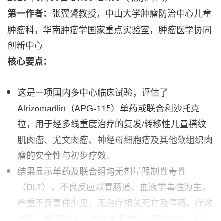
张翼鷟教授，中山大学肿瘤防治中心儿童
第一作者：
肿瘤科，华南肿瘤学国家重点实验室，肿瘤医学协同
创新中心
核心要点：
这是一项国内多中心临床试验，评估了
Alrizomadlin（APG-115）单药或联合利沙托克
拉，用于经多线重度治疗的复发/转移性儿童横纹
肌肉瘤、尤文肉瘤、神经母细胞瘤及其他软组织肉
瘤的安全性与初步疗效。
结果显示单药及联合组均无剂量限制性毒性
（DLT），不良反应以胃肠道、血液学毒性为主，
严重不良事件少见，无治疗相关死亡及停药。疗效
方面，单药组 1 例难治性横纹肌肉瘤达CR；联合