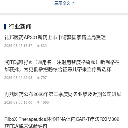
展示全文
Officials from MS Pharma and Olayan Financing Company during
the signing ceremony announcing OFC’s partnership with MS
Pharma.
行业新闻
消息来源：MS Pharma
礼邦医药AP301新药上市申请获国家药监局受理
医药健闻
2026-08-07 18:37
832
微信公众号“医药健闻”发布全球制药、医疗、
武田瑞唯抒®（通用名：注射用替度格鲁肽）新规格在
大健康企业最新的经营动态。扫描二维码，
华获批，为更低龄短肠综合征患儿带来治疗新选择
立即订阅！
2026-08-06 22:08
757
关键词：
财经/金融
生物科技
健康护理与医院
医疗药
再鼎医药公布2026年第二季度财务业绩及近期公司进展
物
药物
2026-08-06 19:00
1695
分享到：
RiboX Therapeutics环形RNA体内CAR-T疗法RXIM002
获FDA临床试验许可