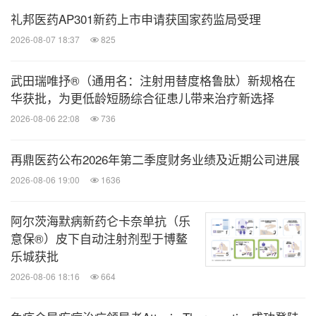
礼邦医药AP301新药上市申请获国家药监局受理
2026-08-07 18:37
825
武田瑞唯抒®（通用名：注射用替度格鲁肽）新规格在
华获批，为更低龄短肠综合征患儿带来治疗新选择
2026-08-06 22:08
736
再鼎医药公布2026年第二季度财务业绩及近期公司进展
2026-08-06 19:00
1636
阿尔茨海默病新药仑卡奈单抗（乐
意保®）皮下自动注射剂型于博鳌
乐城获批
2026-08-06 18:16
664