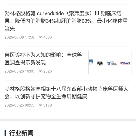
勃林格殷格翰 survodutide（索弗度肽）III 期临床结
果：降低内脏脂肪34%和肝脏脂肪63%，最小化瘦体重
流失
2026-06-08 17:58
4686
兽医诊疗不为人知的影响：全球兽
医调查揭示新发现
2026-05-26 10:00
2526
勃林格殷格翰亮相第十八届东西部小动物临床兽医师大
会，以创新守护宠物全生命周期健康
2026-05-25 09:55
3178
行业新闻