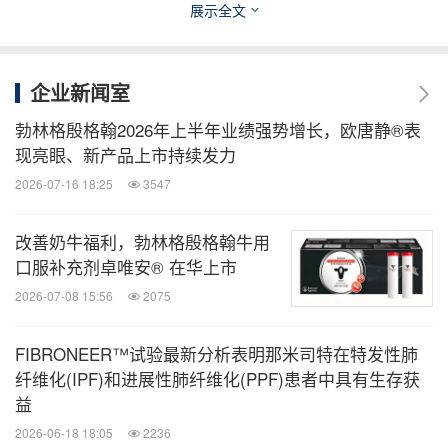
展示全文
企业新闻室
勃林格殷格翰2026年上半年业绩强势增长，欧唐静®表
现亮眼、新产品上市持续发力
2026-07-16 18:25
3547
改善奶牛福利，勃林格殷格翰牛用
口服补充剂卓唯安® 在华上市
2026-07-08 15:56
2075
FIBRONEER™试验最新分析表明那米司特在特发性肺
纤维化(IPF)和进展性肺纤维化(PPF)患者中具有生存获
益
2026-06-18 18:05
2236