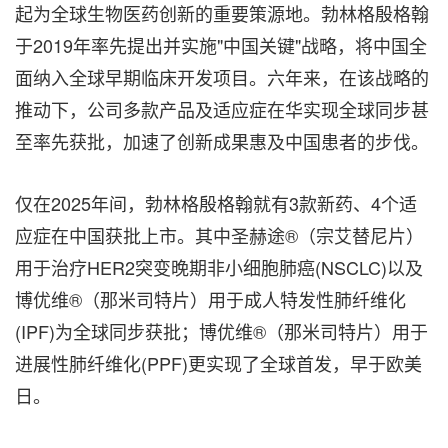
起为全球生物医药创新的重要策源地。勃林格殷格翰
于2019年率先提出并实施"中国关键"战略，将中国全
面纳入全球早期临床开发项目。六年来，在该战略的
推动下，公司多款产品及适应症在华实现全球同步甚
至率先获批，加速了创新成果惠及中国患者的步伐。
仅在2025年间，勃林格殷格翰就有3款新药、4个适
应症在中国获批上市。其中圣赫途®（宗艾替尼片）
用于治疗
HER2突变
晚
期非小细胞肺癌(NSCLC)以及
博优维®（那米司特片）用于成人特发性肺纤维化
(IPF)为全球同步获批；博优维®（那米司特片）用于
进展性肺纤维化(PPF)更实现了全球首发，早于欧美
日。