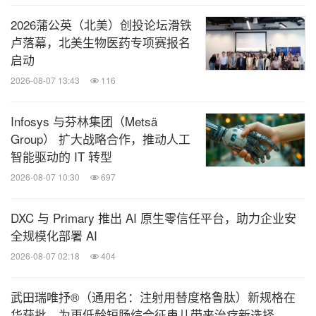
2026蒲公英（北美）创投论坛滑铁
卢落幕，北美生物医药专项赛报名
启动
2026-08-07 13:43
116
Infosys 与芬林集团（Metsä
Group） 扩大战略合作，推动人工
智能驱动的 IT 转型
2026-08-07 10:30
697
DXC 与 Primary 推出 AI 原生零信任平台，助力企业安
全规模化部署 AI
2026-08-07 02:18
404
武田瑞唯抒®（通用名：注射用替度格鲁肽）新规格在
华获批，为更低龄短肠综合征患儿带来治疗新选择