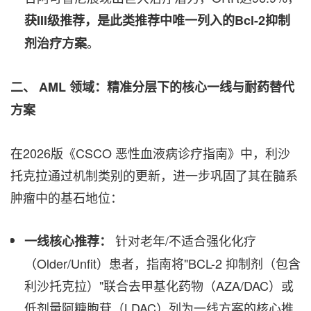
获
III
级推荐，是此类推荐中唯一列入的
Bcl-2
抑制
。
剂治疗方案
二、
AML
领域：精准分层下的核心一线与耐药替代
方案
在2026版《CSCO 恶性血液病诊疗指南》中，利沙
托克拉通过机制类别的更新，进一步巩固了其在髓系
肿瘤中的基石地位：
针对老年/不适合强化化疗
一线核心推荐：
（Older/Unfit）患者，指南将"BCL-2 抑制剂（包含
利沙托克拉）"联合去甲基化药物（AZA/DAC）或
低剂量阿糖胞苷（LDAC）列为一线方案的核心推