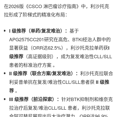
在2026版《CSCO 淋巴瘤诊疗指南》中，利沙托克
拉形成了阶梯式的精准化布局：
基于
I
级推荐（单药
/
复发难治）：
APG2575CC201研究在高危、BTKi经治人群中的
显著获益（ORR达62.5%），利沙托克拉单药获
I
（高证据级别），成为复发难治性CLL/SLL
级推荐
患者的标准治疗方案 。
利沙托克拉联合
II
级推荐（联合方案
/
复发难治）：
利妥昔单抗在复发/难治性CLL/SLL患者获
II
级推
。
荐
针对BTK抑制剂和维奈克
III
级推荐（前沿探索）：
拉治疗后复发/难治CLL/SLL 患者，利沙托克拉联
合阿可替尼展现出巨大治疗潜力，ORR达96.9%，