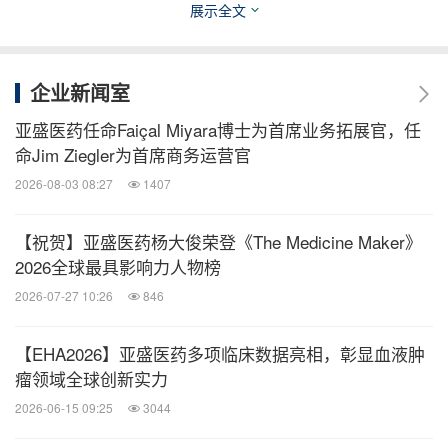
展示全文
亚盛医药（纳斯达克代码：AAPG；香港联交所代
码：6855）是一家综合性的全球生物医药企业，致力
于研发、生产和商业化创新药，以解决肿瘤领域全球
企业新闻室
患者尚未满足的临床需求。公司已建立丰富的创新药
亚盛医药任命Faiçal Miyara博士为首席业务拓展官，任
产品管线，包括抑制Bcl-2和 MDM2-p53 等细胞凋亡
命Jim Ziegler为首席商务运营官
通路关键蛋白的抑制剂、新一代针对癌症治疗中出现
2026-08-03 08:27
1407
的激酶突变体的抑制剂以及蛋白降解剂。
【祝贺】亚盛医药杨大俊荣登《The Medicine Maker》
2026全球最具影响力人物榜
®
公司核心品种耐立克
是中国首个获批上市的第三代
2026-07-27 10:26
846
BCR-ABL抑制剂，已获批用于治疗伴有T315I突变的
慢性髓细胞白血病慢性期（CML-CP）和加速期
【EHA2026】亚盛医药多项临床数据亮相，彰显血液肿
（CML-AP）患者，以及对一代和二代TKI耐药和/或
瘤领域全球创新实力
不耐受的CML-CP成年患者。该药物所有获批适应症
2026-06-15 09:25
3044
均已被纳入中国国家医保药品目录（NRDL）。目