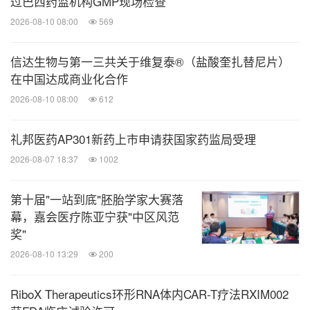
巴细胞淋巴瘤（CLL/SLL）患者。目前，亚盛医药正
过巴西药监机构GMP现场检查
®
2026-08-10 08:00
569
在开展利生妥
四项全球注册III期临床研究，分别
®
为：获美国FDA和欧洲MEA许可的评估利生妥
联合
信达生物与第一三共关于维复泰®（盐酸奎扎替尼片）
BTK抑制剂治疗既往接受BTK抑制剂治疗超过12个月
在中国达成商业化合作
且应答不佳的CLL/SLL患者的GLORA研究；评估利
2026-08-10 08:00
612
®
生妥
一线治疗初治CLL/SLL患者的GLORA-2研究；
礼邦医药AP301新药上市申请获国家药监局受理
®
评估利生妥
一线治疗新诊断老年或不耐受的AML患
2026-08-07 18:37
1002
者的GLORA-3研究；以及获美国FDA和欧洲EMA许
®
可的评估利生妥
一线治疗新诊断中高危MDS患者的
第十届"一站到底"胚胎学家大赛落
GLORA-4研究。
幕，嘉会医疗陈亚宁获"中区风范
奖"
凭借强大的研发能力，亚盛医药已在全球范围内进行
2026-08-10 13:29
200
知识产权布局，并与武田、阿斯利康、默沙东、辉
RiboX Therapeutics环形RNA体内CAR-T疗法RXIM002
瑞、信达等众多领先的生物制药公司达成全球合作，