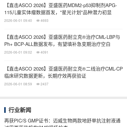
®
【直击ASCO 2026】亚盛医药MDM2-p53抑制剂APG-
前，亚盛医药正在开展耐立克
三项全球注册III期临
115儿童实体瘤数据首发，"星光计划"品种潜力初显
床研究，分别为：获美国FDA和欧洲EMA许可的评估
2026-06-01 09:40
4693
®
耐立克
治疗新诊断费城染色体阳性急性淋巴细胞白
血病（Ph+ ALL）患者POLARIS-1研究；获美国FDA
【直击ASCO 2026】亚盛医药耐立克®治疗CML-LBP与
®
和欧洲EMA许可的评估耐立克
治疗经治CML-CP成
Ph+ BCP-ALL数据发布，有望填补急变期治疗空白
®
2026-06-01 09:02
4091
年患者的POLARIS-2研究；评估耐立克
治疗SDH-
缺陷型GIST患者的POLARIS-3研究。
【直击ASCO 2026】亚盛医药耐立克®二线治疗CML-CP
临床研究数据更新，长期疗效再获验证
®
公司另一重磅品种利生妥
是一款用于治疗多种血液
2026-06-01 08:59
2437
®
系统恶性肿瘤的新型Bcl-2抑制剂。利生妥
已获中国
国家药品监督管理局（NMPA）批准，用于治疗既往
至少接受过一种包括布鲁顿酪氨酸激酶（BTK）抑制
行业新闻
剂在内的系统治疗的成人慢性淋巴细胞白血病/小淋
再获PIC/S GMP证书：迈威生物两款地舒单抗注射液通