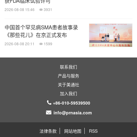
获FDA临床试验许可
同时与丹娜法伯癌症研究院、梅奥医学中心、美国国
2026-08-08 15:46
3931
家癌症研究所和密西根大学等学术机构建立研发合作
关系。如需了解更多信息，请访问
https://ascentage.
中国首个罕见病SMA患者故事录
com/
《那些花儿》在京正式发布
2026-08-08 20:11
1599
前瞻性声明
联系我们
本新闻稿包含根据美国《1995年私人证券诉讼改革法
产品与服务
案》，以及经修订的《1933年证券法》第27A条和
关于美通社
《1934年证券交易法》第21E条所界定的前瞻性陈
加入我们
述。除历史事实陈述外，本新闻稿中的所有内容均可
+86-010-59539500
能构成前瞻性陈述，包括亚盛医药对未来事件、经营
info@prnasia.com
成果或财务状况所发表的意见、预期、信念、计划、
目标、假设或预测。
法律条款
网站地图
RSS