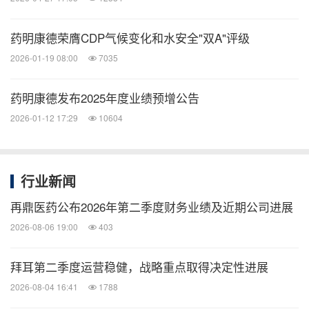
小分子CDMO管线持续扩张。2025年小分
子D&M业务收入199.2亿元，同比增长
药明康德荣膺CDP气候变化和水安全"双A"评级
11.4%。2025年，小分子D&M管线累计新
2026-01-19 08:00
7035
增839个分子。截至年底，小分子D&M管
药明康德发布2025年度业绩预增公告
线总数达到3,452个，包括83个商业化项
2026-01-12 17:29
10604
目, 91个临床III期项目，377个临床II期项
目, 2,901个临床前和临床I期项目。商业化
和临床III期阶段项目全年增加22个。
行业新闻
公司持续推进小分子产能建设。2025年，
再鼎医药公布2026年第二季度财务业绩及近期公司进展
常州、泰兴及金山原料药基地均以零缺陷
2026-08-06 19:00
403
成功通过FDA现场检查。2025年底，小分
子原料药反应釜总体积已提升至超
拜耳第二季度运营稳健，战略重点取得决定性进展
4,000kL。
2026-08-04 16:41
1788
TIDES业务（寡核苷酸和多肽）保持高速增长。