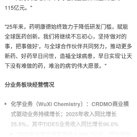
115亿元。"
"25年来，药明康德始终致力于降低研发门槛，赋能
全球医药创新。我们将继续不忘初心，坚持'做对的
事，把事做好'，与全球合作伙伴共同努力，推动更多
新药、好药早日问世，造福全球病患，早日实现'让天
下没有难做的药，难治的病'的伟大愿景。"
分业务板块经营情况
化学业务（
WuXi Chemistry
）：
CRDMO
商业模
式驱动业务持续增长；
2025
年收入同比增长
25.5%
，其中
TIDES
业务收入同比增长
96.0%
2025年化学业务实现收入364.7亿元，同比增长