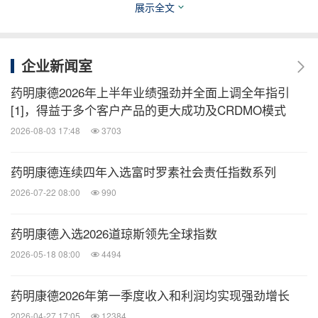
展示全文
25.5%。得益于生产工艺持续优化以及临床后期
和商业化项目增长带来的产能效率不断提升，
2025年化学业务经调整non-IFRS毛利率持续提
企业新闻室
升至52.3%，同比提升5.9pts。
药明康德2026年上半年业绩强劲并全面上调全年指引
小分子药物发现（"R"，Research）业务为下游
[1]，得益于多个客户产品的更大成功及CRDMO模式
持续引流。2025年，公司为客户成功合成并交
2026-08-03 17:48
3703
付超过42万个新化合物。同时，2025年R到D转
药明康德连续四年入选富时罗素社会责任指数系列
化分子310个。公司贯彻"跟随客户"和"跟随分
2026-07-22 08:00
990
子"战略，与全球客户建立了值得信赖的合作关
系，为公司CRDMO业务持续增长奠定坚实基
药明康德入选2026道琼斯领先全球指数
础。
2026-05-18 08:00
4494
小分子工艺研发和生产（"D"和"M"，
Development and Manufacturing）业务保持强
药明康德2026年第一季度收入和利润均实现强劲增长
劲增长。
2026-04-27 17:05
12384