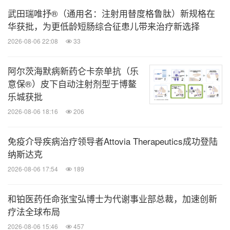
随着2024年新增产能逐季度爬坡，2025年
武田瑞唯抒®（通用名：注射用替度格鲁肽）新规格在
华获批，为更低龄短肠综合征患儿带来治疗新选择
TIDES业务收入达到113.7亿元，同比增长
2026-08-06 22:08
33
96.0%。截至年底，TIDES在手订单同比增
长20.2%。
阿尔茨海默病新药仑卡奈单抗（乐
TIDES D&M服务客户数同比提升25%，服
意保®）皮下自动注射剂型于博鳌
务分子数量同比提升45%。
乐城获批
2025年9月，提前完成泰兴多肽产能建设。
2026-08-06 18:16
206
公司多肽固相合成反应釜总体积已提升至
免疫介导疾病治疗领导者Attovia Therapeutics成功登陆
超100,000L。
纳斯达克
2026-08-06 17:54
189
[3]
测试业务（
WuXi Testing
）
：坚持差异化能力
建设和精细化运营管理；
2025
年收入恢复正增长
和铂医药任命张宝弘博士为代谢事业部总裁，加速创新
+4.7%
，药物安全性评价业务保持领先地位
疗法全球布局
2025年测试业务实现收入40.4亿元，同比恢复
2026-08-06 15:46
457