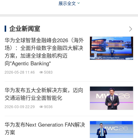
展示全文
企业新闻室
消息来源：华为
华为全球智慧金融峰会2026（海外
场）：全面升级数字金融四大解决
全球TMT
方案，加速全球金融机构迈
向"Agentic Banking"
微信公众号“全球TMT”发布全球互联网、科
技、媒体、通讯企业的经营动态、财报信
2026-05-28 11:46
5083
息、企业并购消息。扫描二维码，立即订
阅！
华为发布五大全新解决方案，迈向
交通运输行业全面智能化
关键词：
电脑硬件
电脑网络
电脑软件
电脑/电子
互
2026-03-09 22:29
9036
联网技术
电信业
电信设备
华为发布Next Generation FAN解决
分享到：
方案