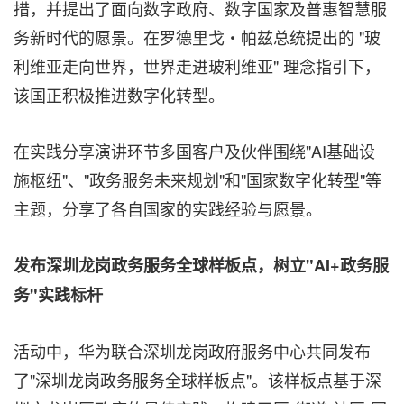
措，并提出了面向数字政府、数字国家及普惠智慧服
务新时代的愿景。在罗德里戈・帕兹总统提出的 "玻
利维亚走向世界，世界走进玻利维亚" 理念指引下，
该国正积极推进数字化转型。
在实践分享演讲环节多国客户及伙伴围绕"AI基础设
施枢纽"、"政务服务未来规划"和"国家数字化转型"等
主题，分享了各自国家的实践经验与愿景。
发布深圳龙岗政务服务全球样板点，树立
"AI+政务服
务"实践标杆
活动中，华为联合深圳龙岗政府服务中心共同发布
了"深圳龙岗政务服务全球样板点"。该样板点基于深