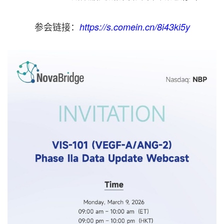
参会链接：
https://s.comein.cn/8i43ki5y