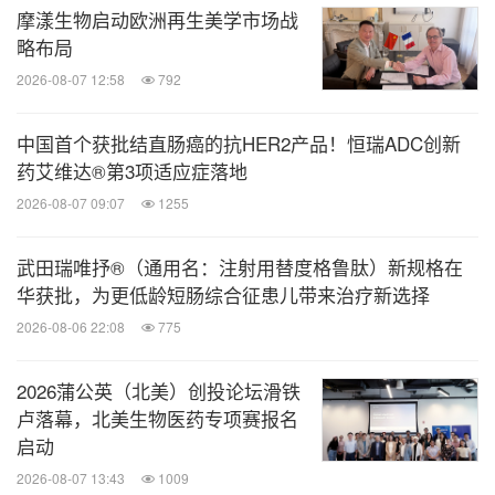
摩漾生物启动欧洲再生美学市场战
略布局
2026-08-07 12:58
792
中国首个获批结直肠癌的抗HER2产品！恒瑞ADC创新
药艾维达®第3项适应症落地
2026-08-07 09:07
1255
武田瑞唯抒®（通用名：注射用替度格鲁肽）新规格在
华获批，为更低龄短肠综合征患儿带来治疗新选择
2026-08-06 22:08
775
2026蒲公英（北美）创投论坛滑铁
卢落幕，北美生物医药专项赛报名
启动
2026-08-07 13:43
1009