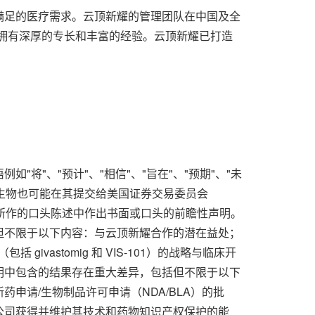
满足的医疗需求。云顶新耀的管理团队在中国及全
拥有深厚的专长和丰富的经验。云顶新耀已打造
。
将"、"预计"、"相信"、"旨在"、"预期"、"未
新桥生物也可能在其提交给美国证券交易委员会
所作的口头陈述中作出书面或口头的前瞻性声明。
但不限于以下内容：与云顶新耀合作的潜在益处；
ivastomig 和 VIS-101）的战略与临床开
明中包含的结果存在重大差异，包括但不限于以下
请/生物制品许可申请（NDA/BLA）的批
公司获得并维护其技术和药物知识产权保护的能