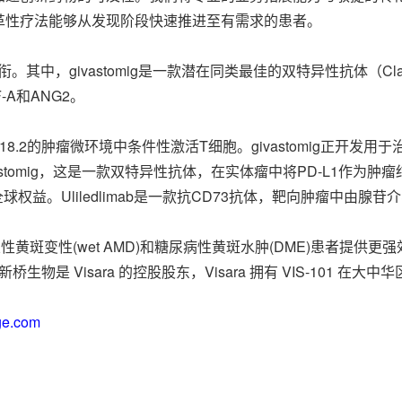
革性疗法能够从发现阶段快速推进至有需求的患者。
领衔。其中，givastomig是一款潜在同类最佳的双特异性抗体（Claud
A和ANG2。
din 18.2的肿瘤微环境中条件性激活T细胞。givastomig正开发用
gistomig，这是一款双特异性抗体，在实体瘤中将PD-L1作为肿
的全球权益。Uliledlimab是一款抗CD73抗体，靶向肿瘤中由腺
性年龄相关性黄斑变性(wet AMD)和糖尿病性黄斑水肿(DME)患者提
桥生物是 Visara 的控股股东，Visara 拥有 VIS-101
ge.com