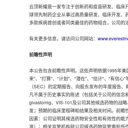
云顶新耀是一家专注于创新药和疫苗研发、临床
球领先制药企业从事过高质量研发、临床开发、
多款疾病首创或者同类最佳的药物组合，公司的
有关更多信息，请访问公司网站：
www.everestm
前瞻性声明
本公告包含前瞻性声明。这些声明依据1995年美国
来"、"打算"、"计划"、"潜在"、"估计"、
（SEC）的定期报告、向股东发布的年度报告
凡不属于历史事实的陈述（包括关于公司的信念
givastomig、VIS-101及公司其他候选药物
发；预期的临床里程碑和结果及相关时间。前瞻
因素：公司证明其候选药物安全性和有效性的能力
准）；相关监管机构就公司候选药物监管审批所