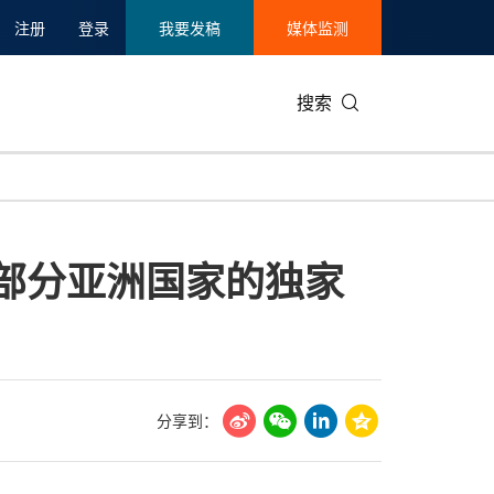
注册
登录
我要发稿
媒体监测
搜索
可持续发展
IT科技与互联网
日本
中国国际
零售业
韩国
华区及部分亚洲国家的独家
碳中和
娱乐时尚与艺术
新加坡
企业扩张
环境
泰国
新质生产力
健康与医疗制药
财报
农业与制
美国临床肿瘤学会(ASCO)
通信业
企业社会
旅游与酒
世界杯
会展
中国国际
房地产建
分享到：