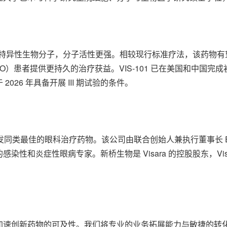
G2 的新型双特异性生物分子，分子活性更强。相较现行标准疗法，该药物
O）患者提供更持久的治疗获益。VIS-101 已在美国和中国
026 年具备开展 III 期试验的条件。
于开发同类最佳的眼科治疗药物。该公司由联合创始人兼执行董事长
和炎症性眼病专家。新桥生物是 Visara 的控股股东，Visara
加速创新药物的可及性。我们将专业的业务拓展能力与敏捷的转