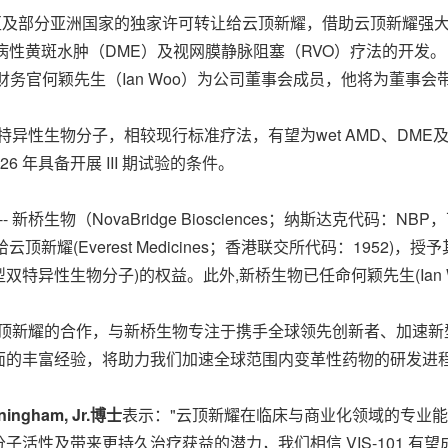
1 在大中华区及部分亚洲国家的独家许可转让给云顶新耀，借助云顶
糖尿病性黄斑水肿（DME）及视网膜静脉阻塞（RVO）疗法的开发。
务官何颖先生（Ian Woo）为公司董事会成员，他将为董事
2 的新型双特异性生物分子，相较现行标准疗法，有望为wet AMD、
6 年具备开展 III 期试验的条件。
 -- 新桥生物（NovaBridge Biosciences；纳斯达克代码
家许可协议给云顶新耀(Everest Medicines；香港联交所代码：
-2 的新型双特异性生物分子)的权益。此外,新桥生物已任命何颖先生(
Ian
顶新耀的合作，与新桥生物专注于携手全球领先创新者、加速新型药
面的丰富经验，将助力我们加速全球范围内变革性药物的研发进程
ningham, Jr.
博士
表示："云顶新耀在临床与商业化领域的专业能力，
活性及带来更持久治疗获益的潜力，我们相信 VIS-101 有