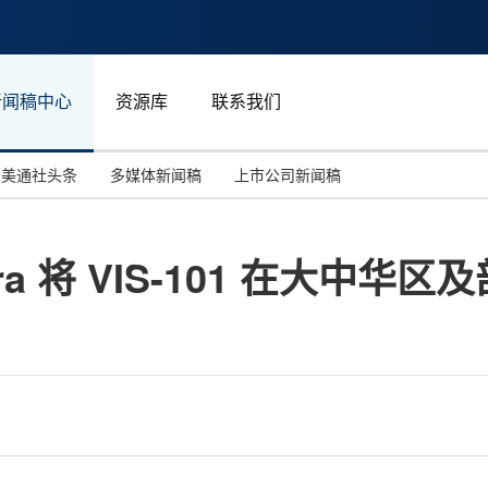
新闻稿中心
资源库
联系我们
美通社头条
多媒体新闻稿
上市公司新闻稿
国际消费电子展(CES)
汽车与交通
中国大陆
ra 将 VIS-101 在大中
投资并购
能源化工与环保
马来西亚
世界移动通信大会
教育与人力资源
澳大利亚
人工智能
体育
汉诺威工业博览会
广告营销传媒