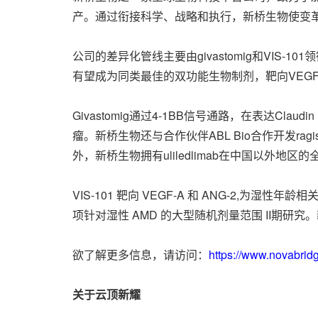
产。通过衔接科学、战略和执行，新桥生物使变
公司的差异化管线主要由givastomig和VIS-101
有望成为同类最佳的双功能生物制剂，靶向VEGF-
Givastomig通过4-1BB信号通路，在表达Clau
瘤。新桥生物还与合作伙伴ABL Bio合作开发ra
外，新桥生物拥有uliledlimab在中国以外地区
VIS-101 靶向 VEGF-A 和 ANG-2,为湿
项针对湿性 AMD 的大型随机剂量范围 II期研究。新
欲了解更多信息，请访问：
https://www.novabrid
关于云顶新耀