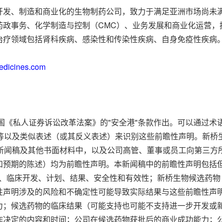
开发、制造和商业化的生物制药公司，致力于满足亚洲市场尚未
药政事务、化学制造与控制（CMC）、业务发展和商业化运营，
治疗领域包括肾科疾病、感染性和传染性疾病、自身免疫性疾病
edicines.com
《私人证券诉讼改革法案》的"安全港"条款作出。可以通过术语例如"
"有信心"等以及类似表述（或其反义表述）来识别这些前瞻性声明。
、新闻稿及其他书面材料中，以及公司高管、董事或员工向第三方
和预期的陈述）均为前瞻性声明。本新闻稿中的前瞻性声明包括
的战略、临床开发、计划、结果、安全性和有效性；新桥生物候选药物（包括 g
性声明涉及的风险和不确定性可能导致实际结果与这些前瞻性声
；候选药物的临床结果（可能支持也可能不支持进一步开发或新药申
作决定的内容和时间；公司在候选药物获批后的商业成功能力；