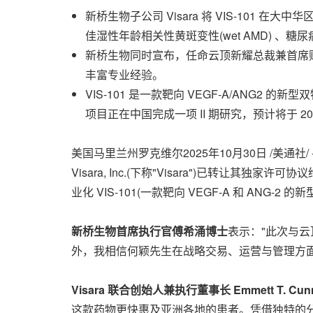
新桥生物子公司 Visara 将 VIS-10
佳湿性年龄相关性黄斑变性(wet AMD) 、
新桥生物同时宣布，任命云顶新耀总裁兼首席财
丰富专业经验。
VIS-101 是一款靶向 VEGF-A/ANG
项目正在中国完成一项 II 期研究，预计将于 202
美国马里兰州罗克维尔
2025年10月30日
/美通社/
Visara, Inc.(下称"Visara")已转让其独
业化 VIS-101(一款靶向 VEGF-A 和 ANG
新桥生物首席执行官傅希涌博士
表示："此次与云
外，我相信何颖先生在战略交易、运营与管理方
Visara 联合创始人兼执行董事长
Emmett T. Cun
这款药物更快惠及亚洲各地的患者。凭借独特的分子