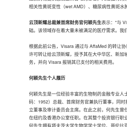
相关性黄斑变性（wet AMD）、糖尿病性黄斑水
云顶新耀总裁兼首席财务官何颖先生
表示："与 
础。该领域存在着大量未被满足的医疗需求。我们将
根据此前公告，Visara 通过与 AffaMed 的转让
许可转让给云顶新耀，授予其在大中华区、新加坡
务，并向 Visara 报销其已支付的相关费用。
何颖先生个人履历
何颖先生是一位经验丰富的生物制药金融专业人
码：1952）总裁、首席财务官兼执行董事，同时担任康桥
立董事及审计委员会主席。在此之前，何先生曾任康桥资
在纽约及香港办公室任职。在其整个投资银行职业生
何先生拥有塔夫茨大学生物学学士学位、哥伦比