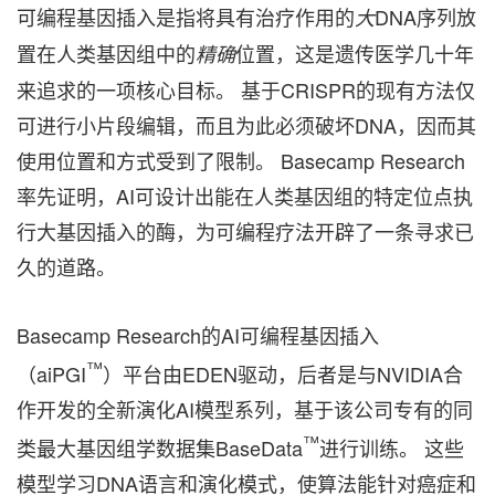
可编程基因插入是指将具有治疗作用的
DNA序列放
大
置在人类基因组中的
位置，这是遗传医学几十年
精确
来追求的一项核心目标。 基于CRISPR的现有方法仅
可进行小片段编辑，而且为此必须破坏DNA，因而其
使用位置和方式受到了限制。 Basecamp Research
率先证明，AI可设计出能在人类基因组的特定位点执
行大基因插入的酶，为可编程疗法开辟了一条寻求已
久的道路。
Basecamp Research的AI可编程基因插入
™
（aiPGI
）平台由EDEN驱动，后者是与NVIDIA合
作开发的全新演化AI模型系列，基于该公司专有的同
™
类最大基因组学数据集BaseData
进行训练。 这些
模型学习DNA语言和演化模式，使算法能针对癌症和