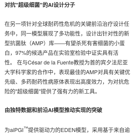
对
抗"
超
级细
菌"
的AI
设计
分子
在另一项针对全球耐药性危机的关键前沿治疗设计任
务中，同一模型展现了多功能性，设计出针对性的新
型抗菌肽（AMP）库——有望杀死有害细菌的小蛋
白，97%的候选产品在实验室检验中证实具有活
性。 在与César de la Fuente教授为首的宾夕法尼亚
大学科学家的合作中，表现最佳的AMP对具有关键优
先级、多药耐药性病原体表现出高度效力，为对抗危
险的"超级细菌"提供了强有力的新工具。
由独特数据和前沿AI
模型推
动实现
的突破
™
为aiPGI
提供驱动力的EDEN模型，采用基于来自逾