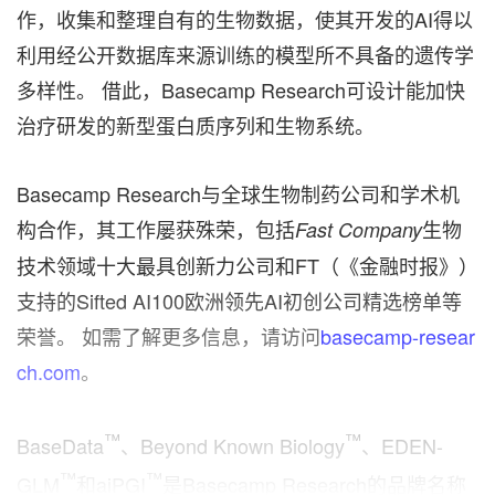
作，收集和整理自有的生物数据，使其开发的AI得以
利用经公开数据库来源训练的模型所不具备的遗传学
多样性。 借此，Basecamp Research可设计能加快
治疗研发的新型蛋白质序列和生物系统。
Basecamp Research与全球生物制药公司和学术机
构合作，其工作屡获殊荣，包括
生物
Fast Company
技术领域十大最具创新力公司和FT（《金融时报》）
支持的Sifted AI100欧洲领先AI初创公司精选榜单等
荣誉。 如需了解更多信息，请访问
basecamp-resear
ch.com
。
™
™
BaseData
、Beyond Known Biology
、EDEN-
™
™
GLM
和aiPGI
是Basecamp Research的品牌名称