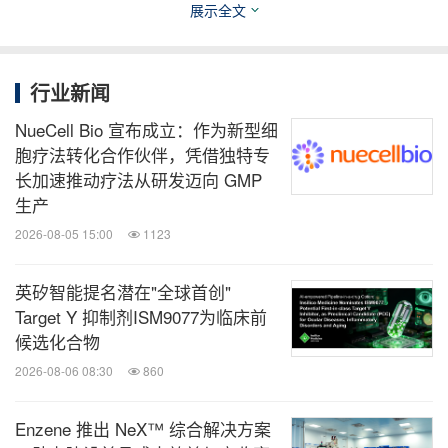
展示全文
和技术。
消息来源：Basecamp Research
行业新闻
NueCell Bio 宣布成立：作为新型细
医药健闻
胞疗法转化合作伙伴，凭借独特专
长加速推动疗法从研发迈向 GMP
微信公众号“医药健闻”发布全球制药、医疗、
大健康企业最新的经营动态。扫描二维码，
生产
立即订阅！
2026-08-05 15:00
1123
英矽智能提名潜在"全球首创"
关键词：
生物科技
电脑/电子
健康护理与医院
医疗药
Target Y 抑制剂ISM9077为临床前
物
STEM 科学、技术、工程及数学
人工智
候选化合物
能
2026-08-06 08:30
860
分享到：
Enzene 推出 NeX™ 综合解决方案