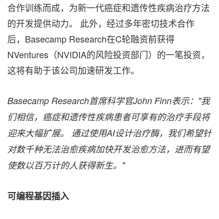
合作训练而成，为新一代癌症和遗传性疾病治疗方法
的开发提供动力。 此外，经过多年密切技术合作
后，Basecamp Research在C轮融资前获得
NVentures（NVIDIA的风险投资部门）的一笔投资，
这将有助于该公司加速研发工作。
Basecamp Research
首席科学官John Finn
表示："
我
们
相信，癌症和
遗传
性疾病患者可享有的治
疗
手段将
迎来大幅
扩
展。
通
过
使用AI
设计
治
疗酶
，我
们
希望
针
对
数千种无法治愈疾病加快开
发
治愈方法，
进
而有望
使数以百万
计
的人
获
得新生。"
可
编
程基因插入