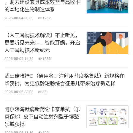
，助力建设兼具成本效益与高收率
的本地化生物制造体系
2026-08-04 20:30
1262
【人工耳蜗技术解读】不止听见，
更要听见未来 ---- 智能耳蜗，开启
人工耳蜗技术新纪元
2026-08-04 14:30
1555
武田瑞唯抒®（通用名：注射用替度格鲁肽）新规格在
华获批，为更低龄短肠综合征患儿带来治疗新选择
2026-08-06 22:08
33
阿尔茨海默病新药仑卡奈单抗（乐
意保®）皮下自动注射剂型于博鳌
乐城获批
2026-08-06 18:16
206