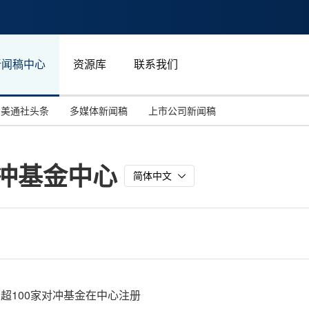
新闻稿中心
资源库
联系我们
美通社头条
多媒体新闻稿
上市公司新闻稿
国际消费电子展(CES)
汽车与交通
中国大陆
对冲基金中心
投资并购
能源化工与环保
马来西亚
简体中文
世界移动通信大会
教育与人力资源
澳大利亚
人工智能
体育
汉诺威工业博览会
广告营销传媒
有超100家对冲基金在中心注册