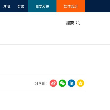
注册
登录
我要发稿
媒体监测
搜索
可持续发展
IT科技与互联网
日本
中国国际
零售业
韩国
碳中和
娱乐时尚与艺术
新加坡
企业扩张
环境
泰国
新质生产力
健康与医疗制药
财报
农业与制
美国临床肿瘤学会(ASCO)
通信业
企业社会
旅游与酒
分享到：
世界杯
会展
中国国际
房地产建