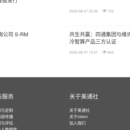
直接发行
2026-08-07 22:20
754
公司 S-RM
共生共赢：四通集团与维
冷智算产品三方认证
2026-08-07 15:57
845
与服务
关于美通社
划与定制
关于美通社
内容传播
关于cision
测与评估
加入我们
体人数据库