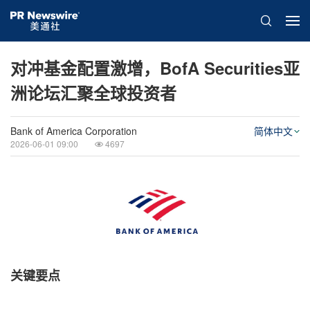
对冲基金配置激增，BofA Securities亚
洲论坛汇聚全球投资者
Bank of America Corporation
简体中文
2026-06-01 09:00
4697
关键要点