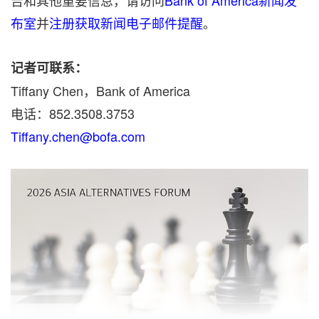
告和其他重要信息，请访问
Bank of America新闻发
布室
并
注册获取新闻电子邮件提醒
。
记者可联系：
Tiffany Chen，Bank of America
电话：852.3508.3753
Tiffany.chen@bofa.com