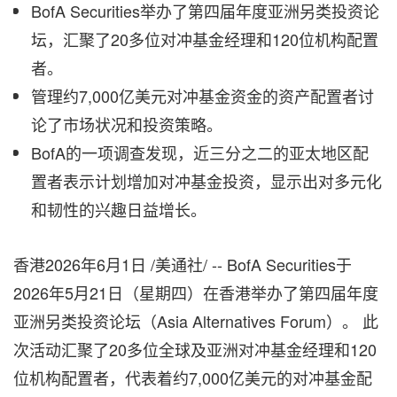
BofA Securities举办了第四届年度亚洲另类投资论
坛，汇聚了20多位对冲基金经理和120位机构配置
者。
管理约7,000亿美元对冲基金资金的资产配置者讨
论了市场状况和投资策略。
BofA的一项调查发现，近三分之二的亚太地区配
置者表示计划增加对冲基金投资，显示出对多元化
和韧性的兴趣日益增长。
香港
2026年6月1日
/美通社/ -- BofA Securities于
2026年5月21日（星期四）在香港举办了第四届年度
亚洲另类投资论坛（Asia Alternatives Forum）。 此
次活动汇聚了20多位全球及亚洲对冲基金经理和120
位机构配置者，代表着约7,000亿美元的对冲基金配