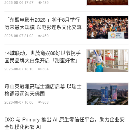
2026-08-06 17:57
439
「东盟电影节2026 」将于8月举行
历来最大规模 以电影连系文化交流
2026-08-07 21:02
459
14城联动，世茂商娱88好世节携手
国民品牌大白兔开启「甜蜜好世」
2026-08-07 18:13
534
舟山英冠雅高瑞士酒店启幕 以瑞士
格调浸润海天佛国
2026-08-07 10:00
863
DXC 与 Primary 推出 AI 原生零信任平台，助力企业安
全规模化部署 AI