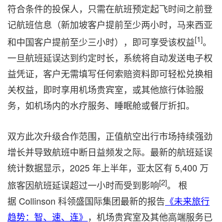
符合条件的投保人，只需在航班预定起飞时间之前登
记航班信息（新加坡客户提前至少两小时，马来西亚
[1]
和
中国
客户提前至少三小时），即可享受该权益
。
一旦航班延误达到约定时长，系统将自动发送电子权
益凭证，客户无需填写任何索赔资料即可轻松兑换相
关权益，即时享用机场贵宾室，或其他旅行体验服
务，如机场内的水疗服务、睡眠舱或餐厅折扣。
双方此次升级合作范围，正值航空出行市场持续强劲
增长并导致航班中断日益频发之际。最新的航班延误
统计数据显示，2025 年上半年，亚太区有 5,400 万
[2]
旅客因航班延误超过一小时而受到影响
。 根
据 Collinson 科领盛国际集团最新的报告
《未来旅行
趋势：智、速、连》
，机场贵宾室及其他高端服务已