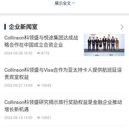
展示全文
Sompo 是注册于百慕大群岛的 Sompo International
Holdings Ltd. 公司旗下的品牌。该公司与其系列子公
企业新闻室
司一起，通过 Sompo 品牌，经营全球财产与意外保
险及再保险业务。Sompo International Holdings Ltd.
Collinson科领盛与悦途集团达成战
略合作在中国成立合资企业
公司是 Sompo Holdings, Inc. 集团的间接全资子公
司，后者是全球领先的财产与意外保险企业，财务实
2024-03-28 16:30
8774
力强劲，在 A.M. Best 贝氏评级 XV 规模类别中获
Collinson科领盛与Visa合作为亚太持卡人提供航班延误
得 A+ (卓越) 评级，并在 Standard & Poor's 标准普
贵宾室权益
尔评级中获得 A+ (强劲) 评级。Sompo Holdings,
2023-09-27 14:00
10543
Inc. 集团在东京证券交易所上市。
Collinson科领盛研究揭示旅行奖励权益是金融企业推动
垂询更多信息，请在
LinkedIn
上关注 Sompo Asia
增长新机遇
Pacific，或访问
sompo-asia.com
。
2023-09-13 14:00
12641