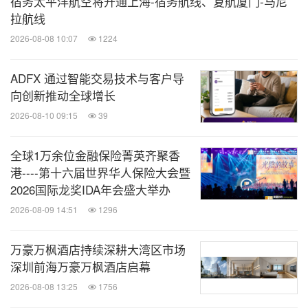
宿务太平洋航空将开通上海-宿务航线、复航厦门-马尼
拉航线
2026-08-08 10:07
1224
ADFX 通过智能交易技术与客户导
向创新推动全球增长
2026-08-10 09:15
39
全球1万余位金融保险菁英齐聚香
港----第十六届世界华人保险大会暨
2026国际龙奖IDA年会盛大举办
2026-08-09 14:51
1296
万豪万枫酒店持续深耕大湾区市场
深圳前海万豪万枫酒店启幕
2026-08-08 13:25
1756