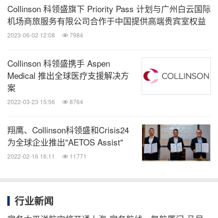
Collinson 科领盛旗下 Priority Pass 计划与广州白云国际
消息来源：Collinson 科领盛国际集团
机场商旅服务有限公司合作于中国提供高端贵宾室权益
2023-06-02 12:08
7984
全球旅报
微信公众号“全球旅报”发布最新的全球旅游产
Collinson 科领盛携手 Aspen
业、OTA(在线旅游)、航空公司、飞机制造、
Medical 推出全球医疗支援解决方
酒店行业最新动态。扫描二维码，立即订
案
阅！
2022-03-23 15:56
8764
关键词：
航空/飞机制造
财经/金融
保险业
旅游业
翔鹰、Collinson科领盛和Crisis24
为全球企业推出"AETOS Assist"
分享到：
2022-02-16 16:11
11771
行业新闻