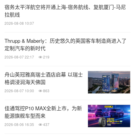
宿务太平洋航空将开通上海-宿务航线、复航厦门-马尼
拉航线
2026-08-08 10:07
Thrupp & Maberly：历史悠久的英国客车制造商进入了
定制汽车的新时代
2026-08-07 22:17
219
舟山英冠雅高瑞士酒店启幕 以瑞士
格调浸润海天佛国
2026-08-07 10:00
863
佳通驾控P10 MAX全新上市，为新
能源旗舰车型而来
2026-08-06 16:35
437