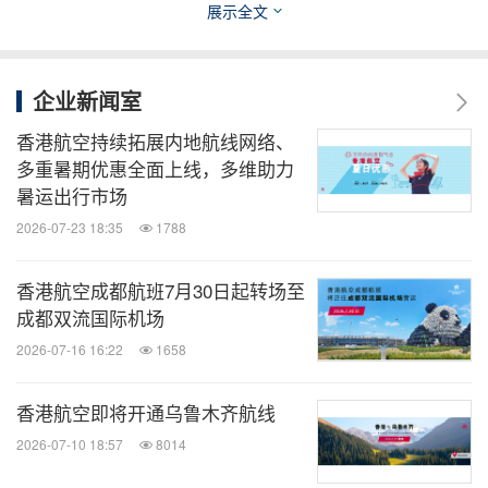
展示全文
香港航空企业传讯部
电邮：
corpcomm@hkairlines.com
企业新闻室
电话：+852 6461 4382
香港航空持续拓展内地航线网络、
Hong Kong Airlines Ltd
多重暑期优惠全面上线，多维助力
Website:
www.hkairlines.com
暑运出行市场
2026-07-23 18:35
1788
消息来源：香港航空有限公司（Hong Kong Airlines
香港航空成都航班7月30日起转场至
Limited）
成都双流国际机场
2026-07-16 16:22
1658
全球旅报
香港航空即将开通乌鲁木齐航线
微信公众号“全球旅报”发布最新的全球旅游产
2026-07-10 18:57
8014
业、OTA(在线旅游)、航空公司、飞机制造、
酒店行业最新动态。扫描二维码，立即订