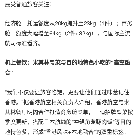
最受普通旅客关注：
经济舱—托运额度从20kg提升至23kg（1件）；商务
舱—额度大幅增至64kg（2件×32kg），与国际主流
航司标准看齐。
机上餐饮：米其林粤菜与目的地特色小吃的"高空融
合"
"我们不仅要让旅客吃饱，更要让他们通过味蕾记住
香港。"据香港航空相关负责人介绍，香港航空与米
其林餐厅明阁合作打造商务舱菜单，三道招牌粤菜按
季度更新，搭配日本航线的"冲绳角煮豚肉饭"等目的
地特色餐，形成"香港风味+本地融合"的双重标签。