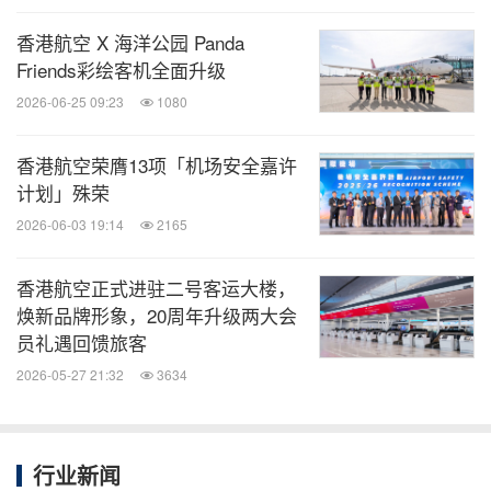
阅！
香港航空 X 海洋公园 Panda
Friends彩绘客机全面升级
关键词：
航空/飞机制造
食品饮料
运输业
旅游业
2026-06-25 09:23
1080
分享到：
香港航空荣膺13项「机场安全嘉许
计划」殊荣
2026-06-03 19:14
2165
香港航空正式进驻二号客运大楼，
焕新品牌形象，20周年升级两大会
员礼遇回馈旅客
2026-05-27 21:32
3634
行业新闻