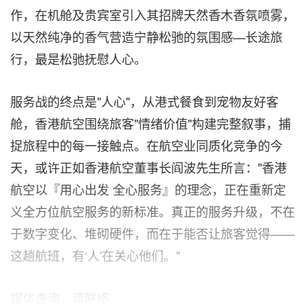
作，在机舱及贵宾室引入其招牌天然香木香氛喷雾，
以天然纯净的香气营造宁静松驰的氛围感—长途旅
行，最是松驰抚慰人心。
服务战的终点是"人心"，从港式餐食到宠物友好客
舱，香港航空围绕旅客"情绪价值"构建完整叙事，捕
捉旅程中的每一接触点。在航空业同质化竞争的今
天，或许正如香港航空董事长阎波先生所言："香港
航空以『用心出发 全心服务』的理念，正在重新定
义全方位航空服务的新标准。真正的服务升级，不在
于数字变化、堆砌硬件，而在于能否让旅客觉得——
这趟航班，有‘人'在关心他们。"
媒体查询，请联络