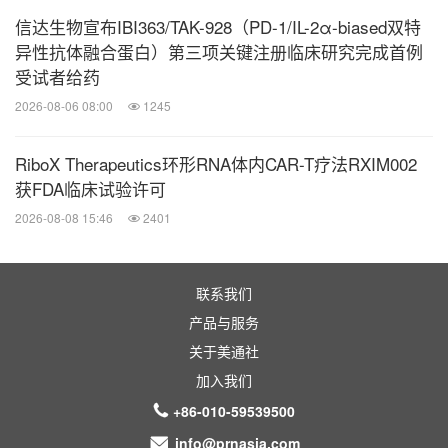
信达生物宣布IBI363/TAK-928（PD-1/IL-2α-biased双特
除细胞疗法产品外，公司的全人源靶向CD19抗体产
异性抗体融合蛋白）第三项关键注册临床研究完成首例
品IASO-782，已在中国和美国获得治疗多个自身免
受试者给药
疫性疾病的IND许可，同时仍在探索更多的自身免疫
2026-08-06 08:00
1245
性疾病适应症。
RiboX Therapeutics环形RNA体内CAR-T疗法RXIM002
获FDA临床试验许可
公司先后和海外细胞治疗公司Sana Therapeutics、
2026-08-08 15:46
2401
Cabaletta Bio及Umoja Biopharma达成全球商业拓展
授权或研发合作，积极探索新一代细胞疗法产品的开
发。
联系我们
产品与服务
关于美通社
驯鹿生物依托其强大的管理团队和执行力、创新的产
加入我们
品管线、自有的GMP生产和先进的临床开发能力，
+86-010-59539500
全力以赴为中国及全球患者带来变革性、可及的创新
info@prnasia.com