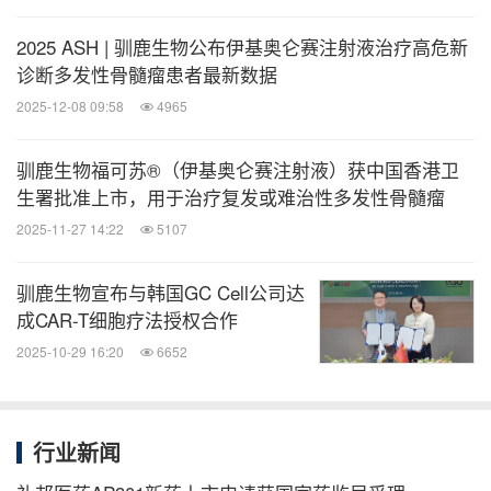
难治性MM的治疗，除了当前抗骨髓瘤疗法外，仍迫
2025 ASH | 驯鹿生物公布伊基奥仑赛注射液治疗高危新
切需要新的治疗选择，以实现深度且持久的疗效。
诊断多发性骨髓瘤患者最新数据
2025-12-08 09:58
4965
关于驯鹿生物
驯鹿生物福可苏®（伊基奥仑赛注射液）获中国香港卫
驯鹿生物成立于2017年，是一家行业领先的专注于研
生署批准上市，用于治疗复发或难治性多发性骨髓瘤
发、生产和销售创新细胞疗法的生物制药公司。公司
2025-11-27 14:22
5107
以开发血液肿瘤细胞类药物为创新基石，并向自身免
疫性疾病领域和抗体类药物拓展，拥有完整的从早期
驯鹿生物宣布与韩国GC Cell公司达
成CAR-T细胞疗法授权合作
药物发现、临床研发、注册申报到商业化的全流程能
2025-10-29 16:20
6652
力。
公司现有10余款处于不同研发阶段的创新药物品种，
行业新闻
其中由驯鹿生物自主研发的全球首个全人源CAR-T产