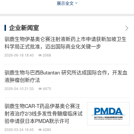
展示全文
CD8a 铰链和跨膜区、4-1BB共刺激分子和CD3ζ激活
结构域。基于严格的分子结构筛选，通过全面的体内
外功能评价，伊基奥仑赛注射液具有快速和强劲的疗
企业新闻室
效，并有突出的体内持久存续性，可使患者获得深度
驯鹿生物伊基奥仑赛注射液新药上市申请获新加坡卫生
而持久的缓解，持续守护多发性骨髓瘤患者。
科学局正式批准，迈出国际商业化关键一步
2026-06-18 18:40
2068
关于多发性骨髓瘤（MM
）
驯鹿生物与巴西Butantan 研究所达成国际合作，开发血
液肿瘤创新疗法
多发性骨髓瘤（MM）在全球是第二常见的血液系统
2026-04-10 21:33
4975
恶性肿瘤。根据Globocan数据，2022年全球多发性
骨髓瘤发病率为1.8/10万，5年患病率为6.8/10万。尽
驯鹿生物CAR-T药品伊基奥仑赛注
管当前抗骨髓瘤治疗取得了进展，但MM仍大多无法
射液治疗2/3线多发性骨髓瘤临床试
治愈，且易多次复发，并倾向于对多种药物类别产生
验申请获日本PMDA默示许可
耐药性，给治疗带来了重大挑战。因此，对于复发或
2026-03-24 16:45
4280