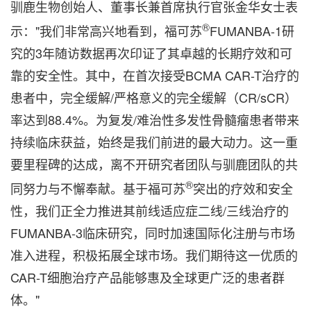
驯鹿生物创始人、董事长兼首席执行官张金华女士表
®
示："我们非常高兴地看到，福可苏
FUMANBA-1研
究的3年随访数据再次印证了其卓越的长期疗效和可
靠的安全性。其中，在首次接受BCMA CAR-T治疗的
患者中，完全缓解/严格意义的完全缓解（CR/sCR）
率达到88.4%。为复发/难治性多发性骨髓瘤患者带来
持续临床获益，始终是我们前进的最大动力。这一重
要里程碑的达成，离不开研究者团队与驯鹿团队的共
®
同努力与不懈奉献。基于福可苏
突出的疗效和安全
性，我们正全力推进其前线适应症二线/三线治疗的
FUMANBA-3临床研究，同时加速国际化注册与市场
准入进程，积极拓展全球市场。我们期待这一优质的
CAR-T细胞治疗产品能够惠及全球更广泛的患者群
体。"