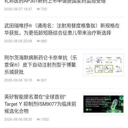
礼邦医药AP301新药上市申请获国家药监局受理
®
品，靶向BCMA的伊基奥仑赛注射液（福可苏
）已
2026-08-07 18:37
750
于2023年6月获中国国家药品监督管理局（NMPA）
批准上市，用于治疗复发或难治性多发性骨髓瘤
武田瑞唯抒®（通用名：注射用替度格鲁肽）新规格在
（R/R MM）。此外，该产品也已在中国澳门获批上
华获批，为更低龄短肠综合征患儿带来治疗新选择
市；在中国香港、新加坡及沙特阿拉伯的上市申请正
2026-08-06 22:08
686
处于审评阶段；并在韩国获得了孤儿药资格认定。其
阿尔茨海默病新药仑卡奈单抗（乐
他国家的注册工作也在稳步推进中。其前线适应症用
意保®）皮下自动注射剂型于博鳌
于治疗2-3线多发性骨髓瘤（MM）已进入III期临床。
乐城获批
此外，伊基奥仑赛注射液在中国和美国已获得多个自
2026-08-06 18:16
621
身免疫性疾病的新药临床试验申请（IND）许可。同
时，针对淋巴瘤的双靶点（CD19/CD22）产品
英矽智能提名潜在"全球首创"
Target Y 抑制剂ISM9077为临床前
CT120已获准进入II期临床。另一款靶向GPRC5D用
候选化合物
于治疗复发难治多发性骨髓瘤的产品IASO118已在中
2026-08-06 08:30
1052
国获得IND许可。