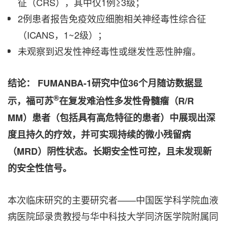
征（CRS），其中仅1例≥3级；
2例患者报告免疫效应细胞相关神经毒性综合征
（ICANS，1~2级）；
未观察到迟发性神经毒性或继发性恶性肿瘤。
结论： FUMANBA-1
研究中位36
个月随访数据显
®
示，福可苏
在复发难治性多发性骨髓瘤（R/R
MM
）患者（包括具有高危特征的患者）中展现出深
度且持久的疗效，并可实现持续的微小残留病
（MRD
）阴性状态。长期安全性可控，且未发现新
的安全性信号。
本次临床研究的主要研究者——中国医学科学院血液
病医院邱录贵教授与华中科技大学同济医学院附属同