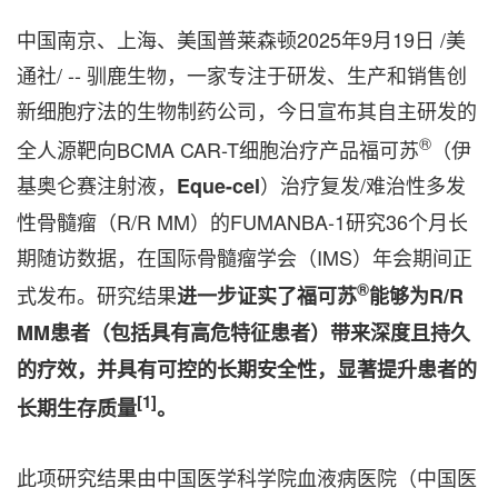
中国南京、上海、美国普莱森顿
2025年9月19日
/美
通社/ -- 驯鹿生物，一家专注于研发、生产和销售创
新细胞疗法的生物制药公司，今日宣布其自主研发的
®
全人源靶向BCMA CAR-T细胞治疗产品福可苏
（伊
基奥仑赛注射液，
）治疗复发/难治性多发
Eque-cel
性骨髓瘤（R/R MM）的FUMANBA-1研究36个月长
期随访数据，在国际骨髓瘤学会（IMS）年会期间正
®
式发布。研究结果
进一步证实了福可苏
能够为R/R
MM
患者（包括具有高危特征患者）带来深度且持久
的疗效，并具有可控的长期安全性，显著提升患者的
[1]
长期生存质量
。
此项研究结果由中国医学科学院血液病医院（中国医