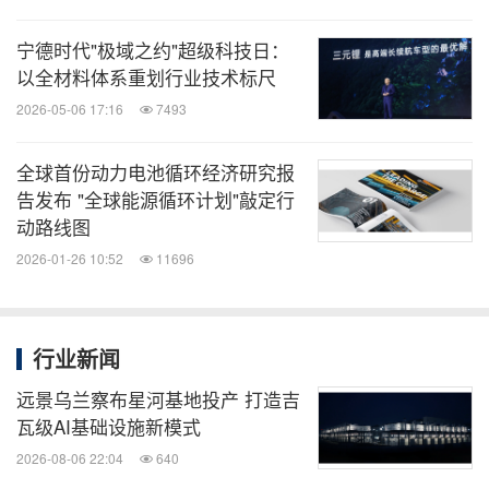
宁德时代"极域之约"超级科技日：
以全材料体系重划行业技术标尺
2026-05-06 17:16
7493
全球首份动力电池循环经济研究报
告发布 "全球能源循环计划"敲定行
动路线图
2026-01-26 10:52
11696
行业新闻
远景乌兰察布星河基地投产 打造吉
瓦级AI基础设施新模式
2026-08-06 22:04
640