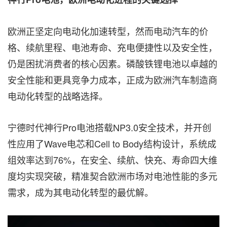
欧洲正坚定向电动化加速转型，然而电动汽车的价
格、续航里程、电池寿命、充电便捷性以及安全性，
仍是困扰消费者的核心因素。磷酸铁锂电池以卓越的
安全性能和更具竞争力成本，正成为欧洲汽车制造商
电动化转型的战略选择。
宁德时代神行Pro电池搭载NP3.0安全技术，并开创
性应用了Wave电芯和Cell to Body结构设计，系统成
组效率达到76%，在安全、续航、快充、寿命四大维
度均实现突破，精准契合欧洲市场对电池性能的多元
需求，成为其电动化转型的最优解。