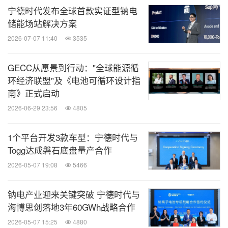
宁德时代发布全球首款实证型钠电
储能场站解决方案
2026-07-07 11:40
3535
GECC从愿景到行动："全球能源循
环经济联盟"及《电池可循环设计指
南》正式启动
2026-06-29 23:56
4805
1个平台开发3款车型：宁德时代与
Togg达成磐石底盘量产合作
2026-05-07 19:08
5466
钠电产业迎来关键突破 宁德时代与
海博思创落地3年60GWh战略合作
2026-05-07 15:25
4880