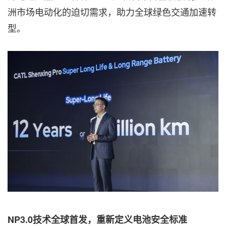
洲市场电动化的迫切需求，助力全球绿色交通加速转
型。
NP3.0技术全球首发，重新定义电池安全标准