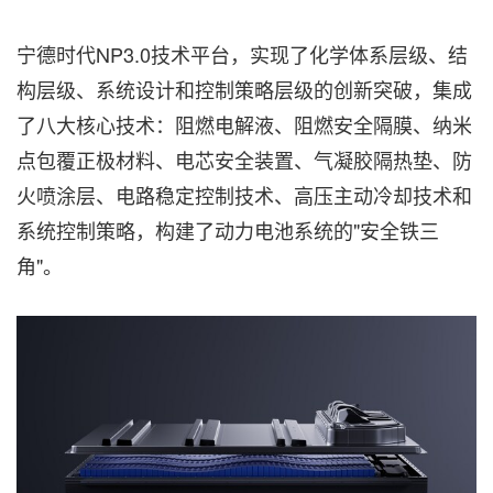
宁德时代NP3.0技术平台，实现了化学体系层级、结
构层级、系统设计和控制策略层级的创新突破，集成
了八大核心技术：阻燃电解液、阻燃安全隔膜、纳米
点包覆正极材料、电芯安全装置、气凝胶隔热垫、防
火喷涂层、电路稳定控制技术、高压主动冷却技术和
系统控制策略，构建了动力电池系统的"安全铁三
角"。