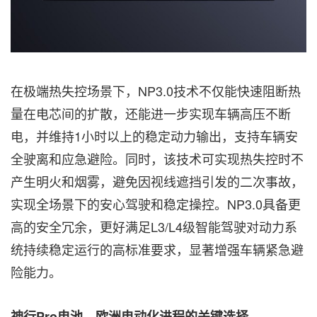
在极端热失控场景下，NP3.0技术不仅能快速阻断热
量在电芯间的扩散，还能进一步实现车辆高压不断
电，并维持1小时以上的稳定动力输出，支持车辆安
全驶离和应急避险。同时，该技术可实现热失控时不
产生明火和烟雾，避免因视线遮挡引发的二次事故，
实现全场景下的安心驾驶和稳定操控。NP3.0具备更
高的安全冗余，更好满足L3/L4级智能驾驶对动力系
统持续稳定运行的高标准要求，显著增强车辆紧急避
险能力。
神行Pro电池，欧洲电动化进程的关键选择