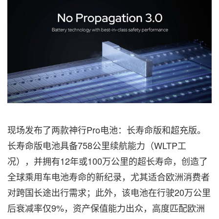
现场发布了两款神行Pro电池：长寿命版和超充版。
长寿命版电池具备758公里续航能力（WLTP工
况），并拥有12年或100万公里的超长寿命，创造了
全球乘用车电池寿命的新纪录，尤其适合欧洲消费者
对跨国长途出行需求；此外，该电池在行驶20万公里
后衰减率仅9%，资产保值能力出众，高度匹配欧洲