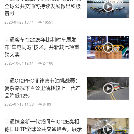
全球公共交通可持续发展做出积极
贡献
2026-01-28 16:41
16551
宇通客车在2025年比利时车展发
布"车电同寿"技术，并斩获七项重
磅大奖
2025-10-04 12:11
24166
宇通C12PRO菲律宾节油挑战赛：
复杂路况下百公里油耗较上一代产
品降低12%
2025-07-15 11:38
8483
宇通携全新一代城间车IC12E亮相
德国UITP全球公共交通峰会，展示