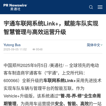
宇通车联网系统Link+，赋能车队实现
智慧管理与高效运营升级
Yutong Bus
简体中文
2025-09-05 11:02
9548
中国郑州
2025年9月5日
/美通社/ -- 全球领先的电动
客车制造商宇通客车（"宇通"，上交所代码：
600066）全新升级的
采用先进技术
车联网系统
Link+
实现车队车辆与管理平台的智能互联。作为
Vehicle+升级版，该系统通过
"
管
-
用
-
养
-
修
"
全生命周
，为商用车运营提供
的一站
期管理
安全、智能、高效