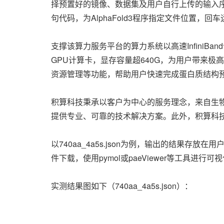
择预置好的镜像、数据集及用户自行上传的输入序
句代码，为AlphaFold3程序指定文件位置，
支撑该算力服务平台的算力系统以高速InfiniB
GPU计算卡，显存容量超640G，为用户带来
资源管理等功能，帮助用户快速完成蛋白质结构
积算科技秉承以客户为中心的服务理念，来自生
提供专业、可靠的技术解决方案。此外，积算科技撰
以740aa_4a5s.json为例，输出的结果存放
件下载，使用pymol或paeViewer等工具进行可
实测结果图如下（740aa_4a5s.json）：