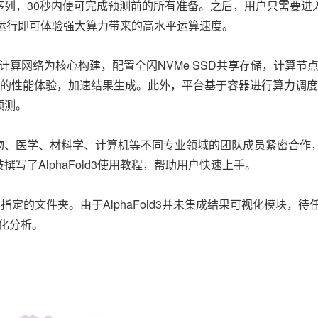
列，30秒内便可完成预测前的所有准备。之后，用户只需要进入容
回车运行即可体验强大算力带来的
高水平
运算速度。
and计算网络为核心构建，配置全闪NVMe SSD共享存储，计算节
极高的性能体验，加速结果生成。此外，平台基于容器进行算力调
预测。
物、医学、材料学、计算机等不同专业领域的团队成员紧密合作
写了AlphaFold3使用教程，帮助用户快速上手。
在用户指定的文件夹。由于AlphaFold3并未集成结果可视化模块，待
视化分析。