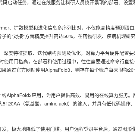
器、低代码启动任务，通过在线服务让科研人员绕开繁琐的部署、设
ransformer、扩散模型和进化信息多序列比对，不仅能高精度预
子的"对接"方面精度提升高达50%，在药物研发、疾病机理研
模MSA、深度特征提取、迭代结构预测及优化，对算力平台硬件配置
同时使用门槛高，在部署和使用过程中，往往需要通过命令行直
通过官方网站使用AlphaFold3，则存在每个账户每天限额2
AlphaFold3应用，为用户提供高效、易用的在线算力服务
最大5120AA（氨基酸，amino acid）的输入，并具有低代
开发，极大地降低了使用门槛。用户远程登录平台后，通过图形