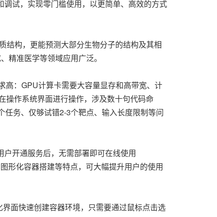
置和调试，实现零门槛使用，以
更简单、高效
的方式
测蛋白质结构，更能预测大部分生物分子的结构及其相
究、精准医学等领域应用广泛。
要求高：GPU计算卡需要大容量显存和高带宽、计
接在操作系统界面进行操作，涉及数十句代码命
0个任务、仅够试错2-3个靶点、输入长度限制等问
。用户开通服务后，无需部署即可在线使用
码操作、图形化容器搭建等特点，可大幅提升用户的使用
化界面快速创建容器环境，只需要通过鼠标点击选