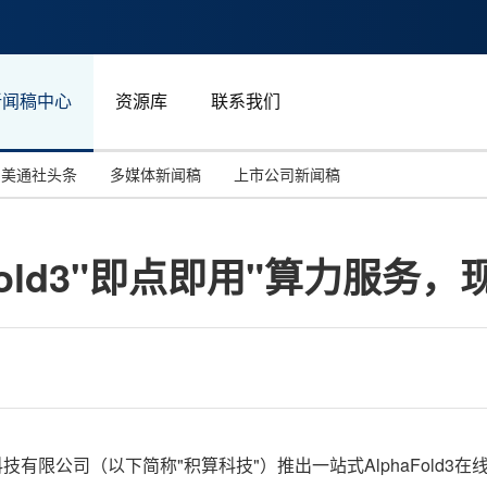
新闻稿中心
资源库
联系我们
美通社头条
多媒体新闻稿
上市公司新闻稿
国际消费电子展(CES)
汽车与交通
中国大陆
Fold3"即点即用"算力服务
投资并购
能源化工与环保
马来西亚
世界移动通信大会
教育与人力资源
澳大利亚
人工智能
体育
汉诺威工业博览会
广告营销传媒
积算科技有限公司（以下简称"积算科技"）推出一站式AlphaFol