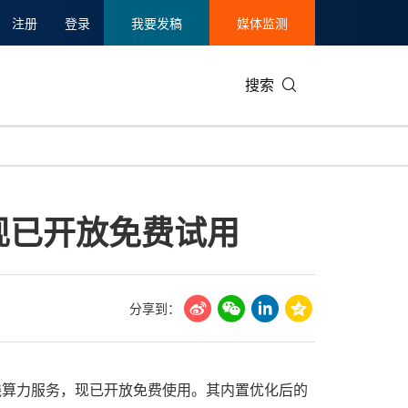
注册
登录
我要发稿
媒体监测
搜索
可持续发展
IT科技与互联网
日本
中国国际
零售业
韩国
，现已开放免费试用
碳中和
娱乐时尚与艺术
新加坡
企业扩张
环境
泰国
新质生产力
健康与医疗制药
财报
农业与制
美国临床肿瘤学会(ASCO)
通信业
企业社会
旅游与酒
分享到：
世界杯
会展
中国国际
房地产建
d3在线算力服务，现已开放免费使用。其内置优化后的