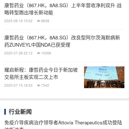
康哲药业（867.HK，8A8.SG）上半年营收净利双升 战
略转型跑出增长新动能
消息来源：康哲药业
2025-08-19 15:02
8838
医药健闻
康哲药业（867.HK，8A8.SG）改良型阿尔茨海默病新
微信公众号“医药健闻”发布全球制药、医疗、
药ZUNVEYL中国NDA已获受理
大健康企业最新的经营动态。扫描二维码，
2025-07-28 22:12
10266
立即订阅！
耀启新程：康哲药业今日于新加坡
关键词：
财经/金融
健康护理与医院
医疗药物
药物
交易所主板实现二次上市
2025-07-15 18:20
7542
分享到：
行业新闻
免疫介导疾病治疗领导者Attovia Therapeutics成功登陆