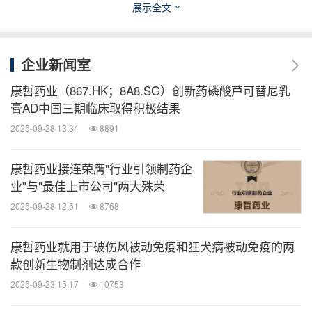
展示全文
竞争力，但对于大多数本土药企而言，这一过程仍停
留在"单点突破"阶段。若要实现从"一次性授权"到"永
续深耕"的跨越，把偶发的授权收益转化为长期的品
企业新闻室
牌与价值链掌控力，需将研、产、销三大核心体系国
康哲药业（867.HK；8A8.SG）创新药磷酸芦可替尼乳
际化，构建可复制、可扩张、可持续的国际产业闭
膏AD中国三期临床取得积极结果
环。
2025-09-28 13:34
8891
康哲药业接连荣膺"行业引领制药企
论坛的聚光灯虽已熄灭，但凝聚的共识如灯塔般照亮
业"与"最佳上市公司"两大殊荣
前路：东南亚、中东等新兴市场正成为全球医药产业
2025-09-28 12:51
8768
下一个目的地，而康哲药业构筑的"研、产、销、
投"全链条本地化架构已为产业化出海铺路架桥，建
康哲药业就用于破伤风被动免疫和狂犬病被动免疫的两
构通途。集团愿携手全球创新者、监管机构与资本力
款创新生物制剂达成合作
量，助力更多中国和全球创新药落地新兴市场，惠及
2025-09-23 15:17
10753
全球患者。