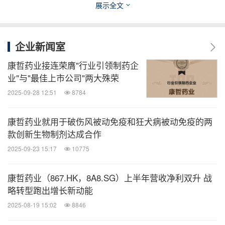
展示全文
由康哲药业编制的此新闻不构成购买或认购任何证券
的任何要约或邀请，不形成任何合约或任何其他约束
企业新闻室
性承诺的依据或加以依赖。本新闻由康哲药业根据其
认为可靠之资料及数据编制，但康哲药业并无进行任
康哲药业接连荣膺"行业引领制药企
业"与"最佳上市公司"两大殊荣
何说明或保证、明述或暗示，或其他表述，对本新闻
2025-09-28 12:51
8784
内容的真实性、准确性、完整性、公平性及合理性不
应加以依赖。本新闻中讨论的若干事宜可能包含涉及
康哲药业就用于破伤风被动免疫和狂犬病被动免疫的两
康哲药业的市场机会及业务前景的陈述，该等陈述分
款创新生物制剂达成合作
别或统称为前瞻性声明。该等前瞻性声明并非对未来
2025-09-23 15:17
10775
表现的保证，存在已知及未知的风险、不明朗性及难
以预知的假设。康哲药业并不采纳本新闻包含的第三
康哲药业（867.HK，8A8.SG）上半年营收净利双升 战
略转型跑出增长新动能
方所做的任何前瞻性声明及预测，康哲药业对该等第
2025-08-19 15:02
8846
三方声明及预测不承担责任。