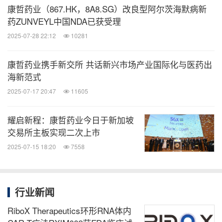
康哲药业（867.HK，8A8.SG）改良型阿尔茨海默病新
药ZUNVEYL中国NDA已获受理
2025-07-28 22:12
10281
康哲药业携手新交所 共话新兴市场产业国际化与医药出
消息来源：康哲药业
海新范式
2025-07-17 20:47
11605
相关股票：
HongKong:0867
Singapore:8A8
耀启新程：康哲药业今日于新加坡
交易所主板实现二次上市
医药健闻
2025-07-15 18:20
7558
微信公众号“医药健闻”发布全球制药、医疗、
大健康企业最新的经营动态。扫描二维码，
立即订阅！
行业新闻
RiboX Therapeutics环形RNA体内
关键词：
健康护理与医院
医疗药物
药物