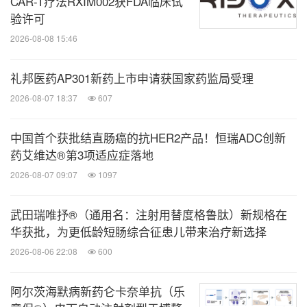
CAR-T疗法RXIM002获FDA临床试
验许可
分享到：
2026-08-08 15:46
礼邦医药AP301新药上市申请获国家药监局受理
2026-08-07 18:37
607
中国首个获批结直肠癌的抗HER2产品！恒瑞ADC创新
药艾维达®第3项适应症落地
2026-08-07 09:07
1097
武田瑞唯抒®（通用名：注射用替度格鲁肽）新规格在
华获批，为更低龄短肠综合征患儿带来治疗新选择
2026-08-06 22:08
600
阿尔茨海默病新药仑卡奈单抗（乐