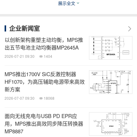
展示全文
Monolithic Power Systems, Inc. (MPS) 是一家全球
领先的半导体公司，专注于基于芯片的高性能电源解
决方案。MPS 的使命是减少能源和材料消耗，从各
企业新闻室
方面改善生活质量。公司于 1997 年由 CEO Michael
以创新架构重塑主动均衡，MPS推
Hsing 成立，拥有三大核心优势：深厚的系统级知
出五节电池主动均衡器MP2645A
识、卓越而专业的半导体设计能力、专有的半导体工
2026-07-21 09:30
1404
艺、系统集成技术及创新能力。这些综合优势
使 MPS 能够为客户提供可靠、紧凑和单片集成的解
MPS推出1700V SiC反激控制器
HF1070，为高压辅助电源带来高效
决方案，使其产品更节能、更经济，同时也为我们的
新方案
股东带来持续的投资回报。更多 MPS 信息，请访问
2026-07-07 09:30
18068
www.monolithicpower.cn
或各地办事处。
面向无线充电与USB PD EPR应
用，MPS推出高效同步降压转换器
MP8887