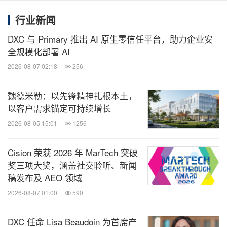
技、媒体、通讯企业的经营动态、财报信
息、企业并购消息。扫描二维码，立即订
行业新闻
阅！
DXC 与 Primary 推出 AI 原生零信任平台，助力企业安
全规模化部署 AI
关键词：
电脑/电子
互联网技术
采矿/五金
半导体
2026-08-07 02:18
256
电信业
一般制造业
魏德米勒：以先锋精神扎根本土，
分享到：
以客户需求锚定可持续增长
2026-08-05 15:01
1256
Cision 荣获 2026 年 MarTech 突破
奖三项大奖，涵盖社交聆听、新闻
稿发布及 AEO 领域
2026-08-07 01:00
590
DXC 任命 Lisa Beaudoin 为首席产