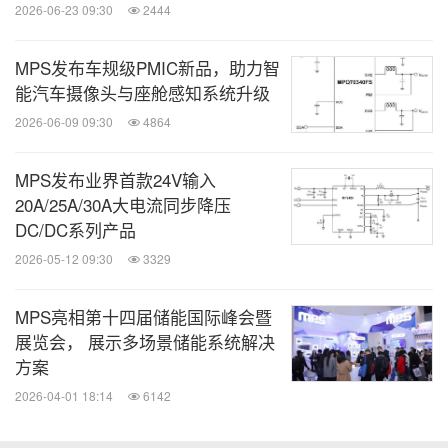
2026-06-23 09:30
2444
MPS发布车规级PMIC新品，助力智
能汽车摄像头与座舱感知系统升级
2026-06-09 09:30
4864
MPS发布业界首款24V输入
20A/25A/30A大电流同步降压
DC/DC系列产品
2026-05-12 09:30
3329
消息来源：MPS芯源系统
相关股票：
MPS亮相第十四届储能国际峰会暨
NASDAQ:MPWR
展览会， 展示多场景储能系统解决
方案
全球TMT
2026-04-01 18:14
6142
微信公众号“全球TMT”发布全球互联网、科