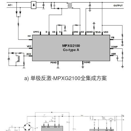
a) 单极反激-MPXG2100全集成方案