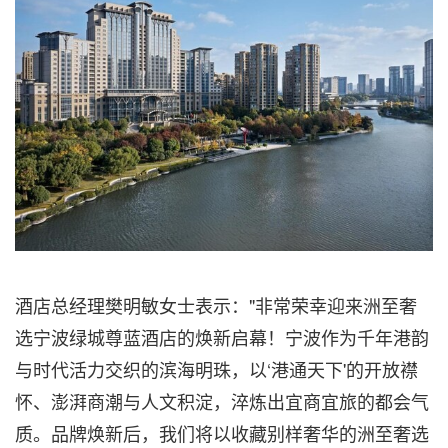
酒店总经理樊明敏女士表示："非常荣幸迎来洲至奢
选宁波绿城尊蓝酒店的焕新启幕！宁波作为千年港韵
与时代活力交织的滨海明珠，以‘港通天下'的开放襟
怀、澎湃商潮与人文积淀，淬炼出宜商宜旅的都会气
质。品牌焕新后，我们将以收藏别样奢华的洲至奢选