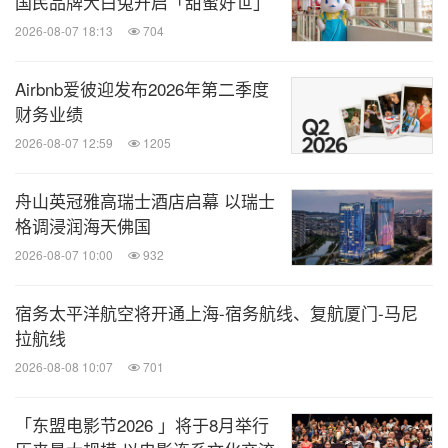
国民品牌大白兔开启「甜蜜好世」
2026-08-07 18:13
704
以「重构内在韵律」为核心理念，酒店打造多元疗愈
Airbnb爱彼迎发布2026年第二季度
体系：颂钵能量工坊、八段锦课程、正念饮食等沉浸
财务业绩
式体验项目，让短暂的旅居时光超越休憩范畴，成为
2026-08-07 12:59
1205
重启生活节奏的能量枢纽。
舟山英冠雅高瑞士酒店启幕 以瑞士
铭刻仪式：慢读计划
格调浸润海天佛国
2026-08-07 10:00
932
每一家洲至奢选酒店都匠心打造别具一格的仪式感互
宿务太平洋航空将开通上海-宿务航线、复航厦门-马尼
动，让每次入住更值得期待，让每段旅程都值得珍
拉航线
藏。
2026-08-08 10:07
701
承续宁波"书藏古今"的千年文脉——从天一阁四百年
「东盟电影节2026 」将于8月举行
典籍守护的人文沉淀，到港城因海而生的开放襟怀，