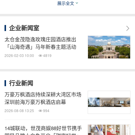
与藏书文化的静谧底蕴，客房内悉心备妥多重舒逸礼
展示全文
遇：甄选草本足浴包、可依循心境择香入浴的定制泡
澡精油、亲肤眼罩与定制睡枕菜单。一系列细节以五
企业新闻室
感疗愈为脉络，将客房转化为身心充电站，让每一次
太仓金茂隐逸玫瑰庄园酒店推出
归寝都成为释压焕能的仪式。
「山海奇遇」马年新春主题活动
2026-02-03 10:00
4819
时光慢隅——大堂悠享空间
酒店大堂构建主题慢闪空间,每日20:00-21:00限时开
行业新闻
启"时光静谧场"，以离线体验礼献宾客暂离数字喧
万豪万枫酒店持续深耕大湾区市场
嚣。空间以季节为灵感，提供季节特调饮品与主厨精
深圳前海万豪万枫酒店启幕
制小食，味觉与视觉皆呼应自然韵律；定期更迭的主
2026-08-08 13:25
994
题体验活动，为宾客开启多元感官探索。
14城联动，世茂商娱88好世节携手
平衡韵律——多元焕活体验