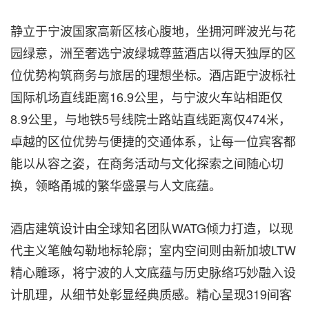
静立于宁波国家高新区核心腹地，坐拥河畔波光与花
园绿意，洲至奢选宁波绿城尊蓝酒店以得天独厚的区
位优势构筑商务与旅居的理想坐标。酒店距宁波栎社
国际机场直线距离16.9公里，与宁波火车站相距仅
8.9公里，与地铁5号线院士路站直线距离仅474米，
卓越的区位优势与便捷的交通体系，让每一位宾客都
能以从容之姿，在商务活动与文化探索之间随心切
换，领略甬城的繁华盛景与人文底蕴。
酒店建筑设计由全球知名团队WATG倾力打造，以现
代主义笔触勾勒地标轮廓；室内空间则由新加坡LTW
精心雕琢，将宁波的人文底蕴与历史脉络巧妙融入设
计肌理，从细节处彰显经典质感。精心呈现319间客