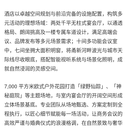
酒店以卓越空间规划与前沿完备的设施配置，构筑多
元活动的理想场域：两处千平无柱式宴会厅，以通透
格局、朗阔挑高及一楼专属车道设计，满足高端会
议、品牌发布等多元场景需求；十间多功能会议室
中，七间坐拥大面积明窗，将甬新河畔波光与城市天
际线尽收眼底，搭配智能视听系统与场景化照明，成
就自然浸润的灵感空间。
7,000 平方米欧式户外花园打造「绿野仙踪」、「神
秘庭院」等主题场地，与室内宴会厅的开阔空间形成
立体场景基底。专业团队从场地甄选、方案定制到全
程执行，以匠心细节赋能每一场活动，让商务会议的
高效严谨与婚典仪式的浪漫格调，在自然景致与奢华