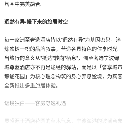
氛围中完美融合。
迥然有异•慢下来的旅居时空
每一家洲至奢选酒店皆以"迥然有异"为基因密码，淬
炼独树一帜的品牌叙事，营造各具特色的住享时光。
当旅行的意义从"抵达"转向"栖息"，洲至奢选宁波绿
城尊蓝酒店亦不再是途经的驿站，而是以「奢享城市
静谧花园」为核心理念构筑的身心养息谧境，为宾客
全新推出多重旅居体验。
谧境独白——客房舒逸礼遇
灵感源于酒店花园的草木气息、宁波海港的波澜意象