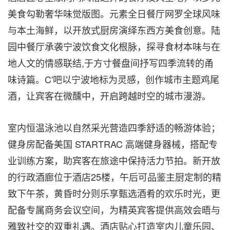
美食勾勒奢华味觉版图。元素全日餐厅网罗全球风味
与本土海鲜，以开放式厨房演绎东西方美食创意。陆
园中餐厅承袭宁波饮食文化根脉，探寻食材本味与在
地人文的情感联结,于方寸餐盘间抒写四季流转的甬
味诗篇。C'吧以宁波地标为灵感，创作城市主题鸡尾
酒，让宾客在微醺中，开启跨越时空的城市漫游。
室内恒温泳池以自然采光营造四季舒适的畅游体验；
健身房配备美国 STARTRAC 高端健身器械，搭配专
业训练方案，助宾客在旅途中保持活力节拍。新开放
的行政酒廊位于酒店25楼，午后可品鉴主厨定制的精
致下午茶，黄昏时分则乐享甄选酒肴的欢乐时光，更
配备专属商务会议空间，为精英宾客提供高效会晤与
雅致社交的双重礼遇。酒店贴心打造室内儿童乐园、