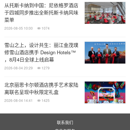
洲至奢选重庆TFT酒店，希望与宾客成为这片水域的
从托斯卡纳到中国：尼依格罗酒店
守护者，让善意如江水，生生不息。
于四城同步推出全新托斯卡纳风味
菜单
环幕江景，遇知心桥，洲至奢选重庆TFT酒店诚挚邀
2026-08-05 10:00
1074
请来自五湖四海的宾客下榻酒店，于此，饱览桥都的
雪山之上，设计共生：丽江金茂璞
壮阔，更沉浸于与桥都重庆相遇、相知的旅程体验。
修雪山酒店携手 Design Hotels™
，8月4日全球上线启幕
关于洲至奢选品牌
2026-08-04 20:29
1279
Vignette Collection洲至奢选，作为洲际酒店集团奢
北京丽思卡尔顿酒店携手艺术家陆
华精品系列中的奢选酒店合集品牌，致力为旅行带来
离联名呈现中秋限定礼盒
丰富经历与深远意义，为宾客留下多彩难忘的旅行记
2026-08-04 14:41
1425
忆。
联系我们
品牌名称中的"Vignette"一词源于法语，意为小插