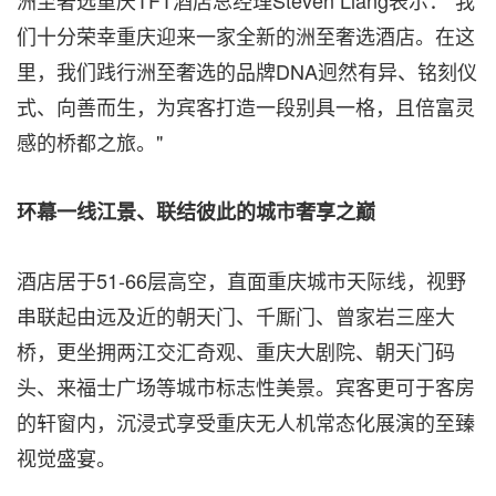
洲至奢选重庆TFT酒店总经理Steven Liang表示："我
们十分荣幸重庆迎来一家全新的洲至奢选酒店。在这
里，我们践行洲至奢选的品牌DNA迥然有异、铭刻仪
式、向善而生，为宾客打造一段别具一格，且倍富灵
感的桥都之旅。"
环幕一线江景、联结彼此的城市奢享之巅
酒店居于51-66层高空，直面重庆城市天际线，视野
串联起由远及近的朝天门、千厮门、曾家岩三座大
桥，更坐拥两江交汇奇观、重庆大剧院、朝天门码
头、来福士广场等城市标志性美景。宾客更可于客房
的轩窗内，沉浸式享受重庆无人机常态化展演的至臻
视觉盛宴。