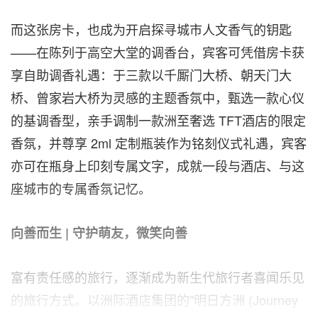
而这张房卡，也成为开启探寻城市人文香气的钥匙
——在陈列于高空大堂的调香台，宾客可凭借房卡获
享自助调香礼遇：于三款以千厮门大桥、朝天门大
桥、曾家岩大桥为灵感的主题香氛中，甄选一款心仪
的基调香型，亲手调
制一款
洲至奢选 TFT酒店的限定
香氛，并尊享 2ml 定制瓶装作为铭刻仪式礼遇，宾客
亦可在瓶身上印刻专属文字，成就一段与酒店、与这
座城市的专属香氛记忆。
向善而生 | 守护萌友，微笑向善
富有责任感的旅行，逐渐成为新生代旅行者喜闻乐见
的旅行方式。以洲际酒店集团的"明日方洲 (Journey