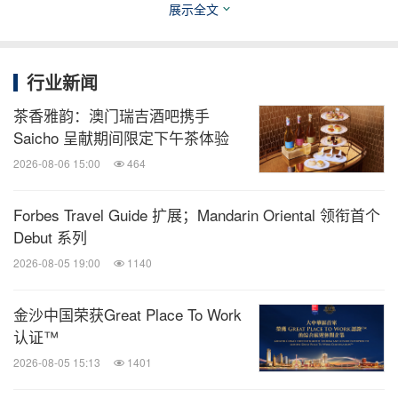
to Tomorrow)"计划为指引，洲至奢选秉承"向善而
展示全文
生"的品牌DNA，与企业和慈善机构合作，为人类、
当地和地球创造积极影响，共同用意义诠释奢华。
行业新闻
茶香雅韵：澳门瑞吉酒吧携手
长江江豚，栖息于长江，是长江生态健康的指示物
Saicho 呈献期间限定下午茶体验
种，是中国濒危物种之一，被誉为微笑天使；重庆，
2026-08-06 15:00
464
坐落于长江上游，与长江‌地理相依、经济共生、生态
共护、文化共融‌，为此，酒店携手长江生态保护基金
Forbes Travel Guide 扩展；Mandarin Oriental 领衔首个
会，将江豚化身为可陪伴的吉祥物，每件吉祥物的诞
Debut 系列
生，都是一次善意的流转：当宾客每拥有一个"长江
2026-08-05 19:00
1140
的萌物微笑"时，即为它的守护捐赠一份力量。随赠
金沙中国荣获Great Place To Work
的基金会科普页，让每一次心动，亦成为一次认知的
认证™
抵达。
2026-08-05 15:13
1401