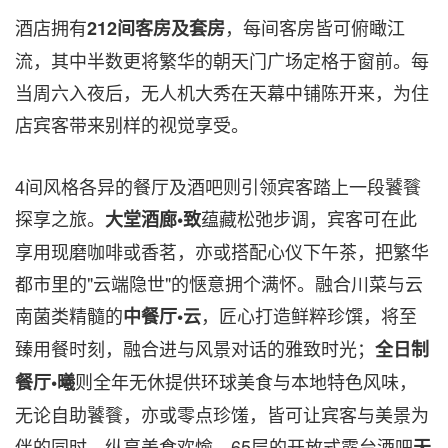
酒店拥有
，每间客房皆可俯瞰江
212
间客房及套房
流，其中半数更将繁华的朝天门广场定格于窗前。每
当周六入夜后，无人机大秀在天幕中铺陈开来，为住
店宾客带来别样的视觉享受。
4间风格各异的餐厅及酒吧则引领宾客踏上一段饕餮
探享之旅。
蕴藏松弛步调，宾客可在此
大堂酒廊•致
享用现磨咖啡或香茗，亦或搭配心仪下午茶，把繁华
都市里的"云端隐世"的惬意拥个满怀。融合川菜与云
南菌类精髓的
，匠心打造鲜粹珍馔，将至
中餐厅•云
臻用餐时刻，融合进与风景对话的雅致时光；
全日制
则全年无休提供环球美食与本地特色风味，
餐厅•曦
无论自助饕餮，亦或零点珍馐，皆可让宾客与美景为
伴的同时，纵享美食欢愉。65层的开放式露台酒吧
天