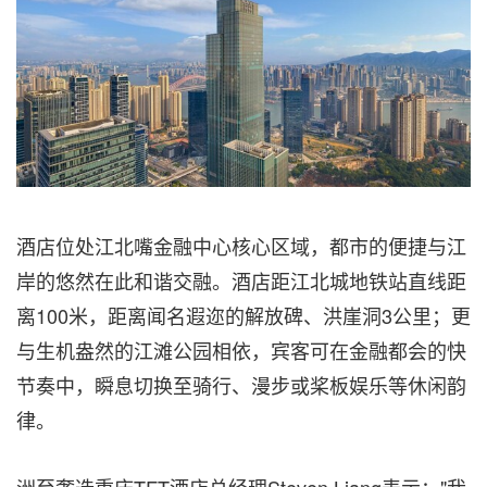
酒店位处江北嘴金融中心核心区域，都市的便捷与江
岸的悠然在此和谐交融。酒店距江北城地铁站直线距
离100米，距离闻名遐迩的解放碑、洪崖洞3公里；更
与生机盎然的江滩公园相依，宾客可在金融都会的快
节奏中，瞬息切换至骑行、漫步或桨板娱乐等休闲韵
律。