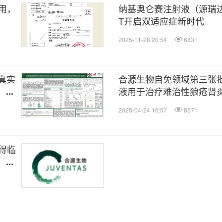
用，
纳基奥仑赛注射液（源瑞达
T开启双适应症新时代
2025-11-28 20:54
6831
真实
合源生物自免领域第三张
液用于治疗难治性狼疮肾炎
磅发
试验（IND）申请获默示
2025-04-24 16:57
8571
得临