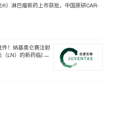
®）淋巴瘤新药上市获批，中国原研CAR-
批件！纳基奥仑赛注射
（LN）的新药临床
许可