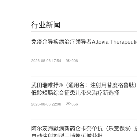
行业新闻
免疫介导疾病治疗领导者Attovia Therape
2026-08-06 17:54
906
武田瑞唯抒®（通用名：注射用替度格鲁肽
低龄短肠综合征患儿带来治疗新选择
2026-08-06 22:08
656
阿尔茨海默病新药仑卡奈单抗（乐意保®）
自动注射剂型于博鳌乐城获批