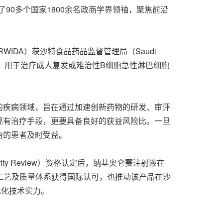
了90多个国家1800余名政商学界领袖，聚焦前沿
WIDA）获沙特食品药品监督管理局（Saudi
n，BMD）资格认定，用于治疗成人复发或难治性B细胞急性淋巴细胞
的疾病领域，旨在通过加速创新药物的研发、审评
现有治疗手段，更要具备良好的获益风险比。一旦
治的患者及时受益。
y Review）资格认定后，纳基奥仑赛注射液在
造工艺及质量体系获得国际认可，也推动该产品在沙
际化技术实力。