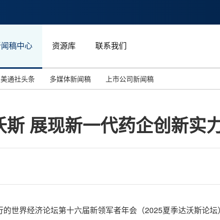
新闻稿中心
资源库
联系我们
美通社头条
多媒体新闻稿
上市公司新闻稿
国际消费电子展(CES)
汽车与交通
中国大陆
沃斯 展现新一代药企创新实
投资并购
能源化工与环保
马来西亚
世界移动通信大会
教育与人力资源
澳大利亚
人工智能
体育
汉诺威工业博览会
广告营销传媒
天津举行的世界经济论坛第十六届新领军者年会（2025夏季达沃斯