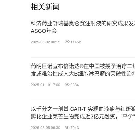
相关新闻
科济药业舒瑞基奥仑赛注射液的研究成果发表
ASCO年会
2025-06-02 08:15
11452
药明巨诺宣布倍诺达®在中国被授予治疗二
发或难治性成人大B细胞淋巴瘤的突破性治
物认定
2025-01-10 17:00
9384
以千分之一剂量 CAR-T 实现血液瘤与红斑
孵化企业莱芒生物完成近2亿元融资，"平价
床转化
2026-03-05 09:30
7043