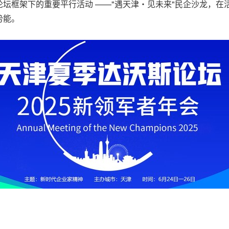
坛框架下的重要平行活动 ——"遇天津・见未来"民企沙龙，在
势能。