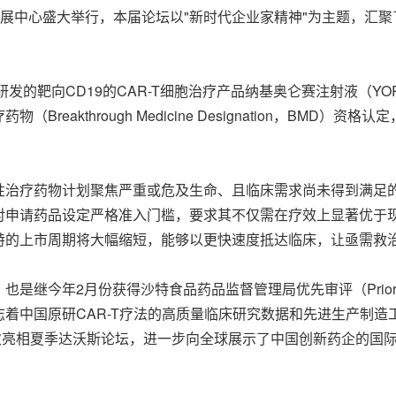
国家会展中心盛大举行，本届论坛以"新时代企业家精神"为主题，汇聚
。
的靶向CD19的CAR-T细胞治疗产品纳基奥仑赛注射液（YOR
予突破性治疗药物（Breakthrough Medicine Designatio
性治疗药物计划聚焦严重或危及生命、且临床需求尚未得到满足
对申请药品设定严格准入门槛，要求其不仅需在疗效上显著优于
特的上市周期将大幅缩短，能够以更快速度抵达临床，让亟需救
继今年2月份获得沙特食品药品监督管理局优先审评（Priorit
着中国原研CAR-T疗法的高质量临床研究数据和先进生产制
次亮相夏季达沃斯论坛，进一步向全球展示了中国创新药企的国