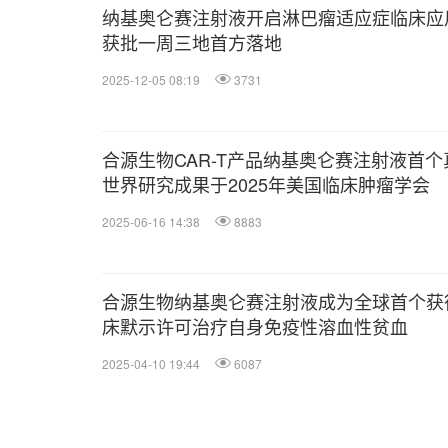
纳基奥仑赛注射液开启淋巴瘤适应症临床应
获批一周三地首方落地
2025-12-05 08:19
3731
合源生物CAR-T产品纳基奥仑赛注射液首个
世界研究成果于2025年美国临床肿瘤学会
（ASCO）和欧洲血液学会（EHA）年会重
2025-06-16 14:38
8883
布
合源生物纳基奥仑赛注射液成为全球首个获
床默示许可治疗自身免疫性溶血性贫血
（AIHA）的CAR-T产品
2025-04-10 19:44
6087