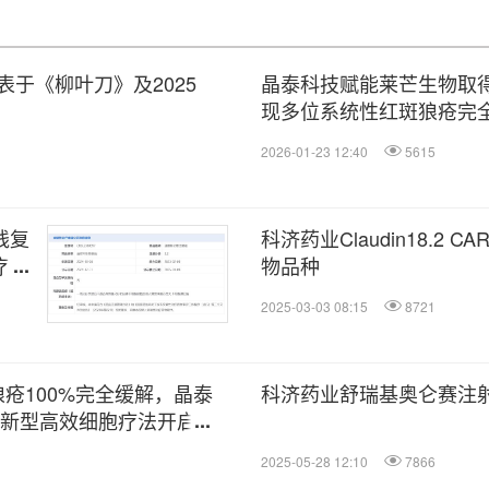
于《柳叶刀》及2025
晶泰科技赋能莱芒生物取得
现多位系统性红斑狼疮完
2026-01-23 12:40
5615
线复
科济药业Claudin18.
疗药
物品种
2025-03-03 08:15
8721
狼疮100%完全缓解，晶泰
科济药业舒瑞基奥仑赛注
"新型高效细胞疗法开启临
2025-05-28 12:10
7866