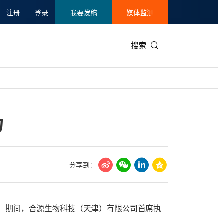
注册
登录
我要发稿
媒体监测
搜索
可持续发展
IT科技与互联网
日本
中国国际
零售业
韩国
力
碳中和
娱乐时尚与艺术
新加坡
企业扩张
环境
泰国
新质生产力
健康与医疗制药
财报
农业与制
美国临床肿瘤学会(ASCO)
通信业
企业社会
旅游与酒
分享到：
世界杯
会展
中国国际
房地产建
论坛）期间，合源生物科技（天津）有限公司首席执