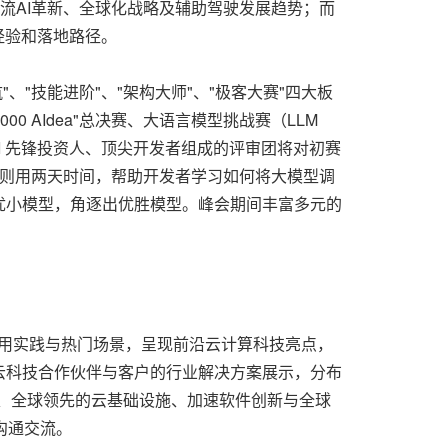
流AI革新、全球化战略及辅助驾驶发展趋势；而
经验和落地路径。
、"技能进阶"、"架构大师"、"极客大赛"四大板
 AIdea"总决赛、大语言模型挑战赛（LLM
会期间，由AI 先锋投资人、顶尖开发者组成的评审团将对初赛
赛"则用两天时间，帮助开发者学习如何将大模型调
优小模型，角逐出优胜模型。峰会期间丰富多元的
应用实践与热门场景，呈现前沿云计算科技亮点，
云科技合作伙伴与客户的行业解决方案展示，分布
旅、全球领先的云基础设施、加速软件创新与全球
沟通交流。