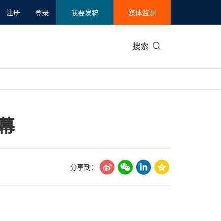
注册
登录
我要发稿
媒体监测
搜索
可持续发展
IT科技与互联网
日本
中国国际
零售业
韩国
幕
碳中和
娱乐时尚与艺术
新加坡
企业扩张
环境
泰国
新质生产力
健康与医疗制药
财报
农业与制
美国临床肿瘤学会(ASCO)
通信业
企业社会
旅游与酒
分享到：
世界杯
会展
中国国际
房地产建