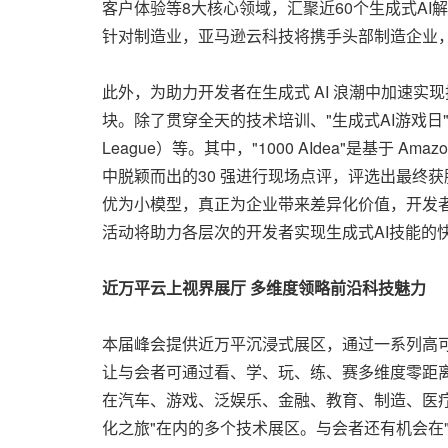
客户体验等8大核心领域，汇聚近60个生成式A
针对制造业，亚马逊云科技将携手头部制造企业，
此外，为助力开发者在生成式 AI 浪潮中加速实
块。除了贯穿全天的技术培训、"生成式AI游戏日"
League）等。其中，"1000 AIdea"是基于 
中脱颖而出的30 强进行现场点评，评选出最终获
优为小模型，真正为企业带来差异化价值，开发
活动将助力各层次的开发者实现生成式AI技能的
近万平云上视界展厅
多维度领略前沿科技魅力
本届峰会提供近万平沉浸式展区，通过一系列高可
让与会者可通过看、学、玩、练、赛多维度零距
在汽车、游戏、泛娱乐、金融、教育、制造、医疗
化之旅"在内的多个技术展区。与会者还有机会在