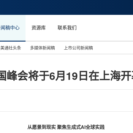
新闻稿中心
资源库
联系我们
美通社头条
多媒体新闻稿
上市公司新闻稿
国际消费电子展(CES)
汽车与交通
中国大陆
中国峰会将于6月19日在上海开
投资并购
能源化工与环保
马来西亚
世界移动通信大会
教育与人力资源
澳大利亚
人工智能
体育
汉诺威工业博览会
广告营销传媒
从愿景到现实
聚焦生成式
AI
全球实践