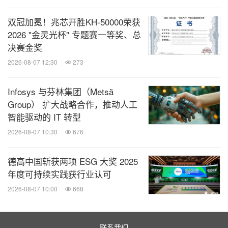
融合与能力集成，为企业提供有价值的业务革新解决
双冠加冕！兆芯开胜KH‑50000荣获
方案，并荣获年度协作合作伙伴奖项。自德勤中国与
2026 "金灵光杯" 专题赛一等奖、总
亚马逊云科技成立生成式AI联合实验室以来，双方已
决赛金奖
联合发布了一系列生成式AI解决方案，包括大语言模
2026-08-07 12:30
273
型运维平台、生成式AI数据洞察智能助手，以及生成
Infosys 与芬林集团（Metsä
式AI知识库问答等解决方案，助力客户解决模型管理
Group） 扩大战略合作，推动人工
与调优、数据分析与业务洞察、知识资产整合与利用
智能驱动的 IT 转型
等方面的挑战。同时，德勤中国基于自身实践创新与
2026-08-07 10:30
676
亚马逊云科技领先技术，推出 "DelphAI" 生成式AI实
践平台。该平台可灵活应对跨领域业务场景需求，并
德高中国斩获两项 ESG 大奖 2025
年度可持续实践获行业认可
基于用户反馈持续迭代与优化，助力企业快速构建生
2026-08-07 10:00
668
成式 AI 能力。德勤中国已与亚马逊云科技及其众多
合作伙伴服务了来自汽车、生命科学、零售快消和制
造等行业的诸多客户。
联系我们