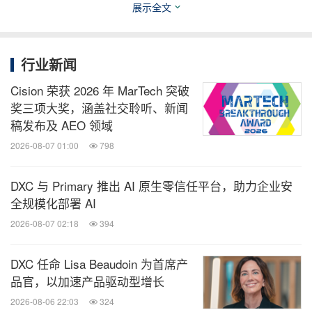
展示全文
持续发展，荣获年度设计合作伙伴和年度可持续合作
伙伴两项大奖。涂鸦智能应用亚马逊云科技的生成式
行业新闻
AI技术与服务，针对智慧领域云开发者平台、企业内
部协同办公以及技术产研等关键领域，打造了一系列
Cision 荣获 2026 年 MarTech 突破
奖三项大奖，涵盖社交聆听、新闻
高效的生成式AI解决方案，显著提升了开发者的工作
稿发布及 AEO 领域
效率和终端消费者的使用体验。在可持续发展方面，
2026-08-07 01:00
798
涂鸦智能打造的全链路智慧能源管理解决方案，基于
亚马逊云科技的生成式AI技术，为企业带来了更加智
DXC 与 Primary 推出 AI 原生零信任平台，助力企业安
能化的设备与能耗管理，极大地提高了企业的能源管
全规模化部署 AI
理效率。
2026-08-07 02:18
394
DXC 任命 Lisa Beaudoin 为首席产
年度协作合作伙伴：德勤中国
品官，以加速产品驱动型增长
2026-08-06 22:03
324
德勤中国携手亚马逊云科技及其合作伙伴，通过技术