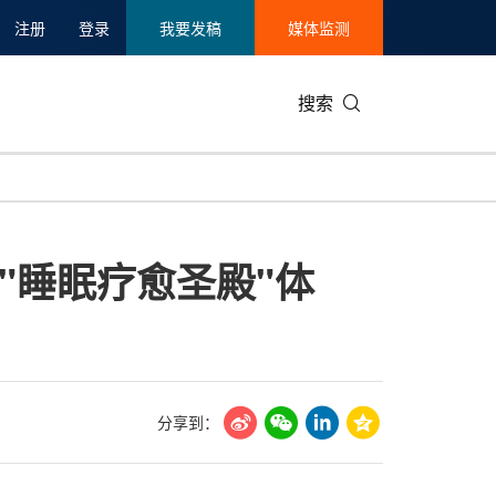
注册
登录
我要发稿
媒体监测
搜索
可持续发展
IT科技与互联网
日本
中国国际
零售业
韩国
"睡眠疗愈圣殿"体
碳中和
娱乐时尚与艺术
新加坡
企业扩张
环境
泰国
新质生产力
健康与医疗制药
财报
农业与制
美国临床肿瘤学会(ASCO)
通信业
企业社会
旅游与酒
世界杯
会展
中国国际
房地产建
分享到：