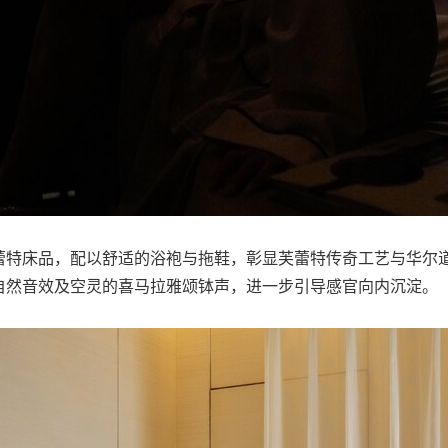
蕾特床品，配以舒适的浴袍与拖鞋，彰显芙蕾特传奇工艺与华尔
自然音效及空灵的喜马拉雅颂钵声，进一步引导感官向内沉淀。