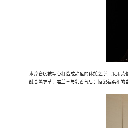
水疗套房被精心打造成静谧的休憩之所，采用芙
融合薰衣草、岩兰草与乳香气息；搭配着柔和的