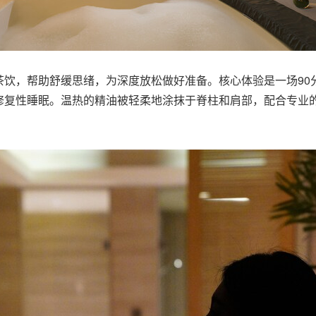
茶饮，帮助舒缓思绪，为深度放松做好准备。核心体验是一场90
修复性睡眠。温热的精油被轻柔地涂抹于脊柱和肩部，配合专业