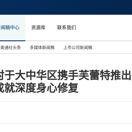
新闻稿中心
资源库
联系我们
美通社头条
多媒体新闻稿
上市公司新闻稿
国际消费电子展(CES)
汽车与交通
中国大陆
村于大中华区携手芙蕾特推出
投资并购
能源化工与环保
马来西亚
成就深度身心修复
世界移动通信大会
教育与人力资源
澳大利亚
人工智能
体育
汉诺威工业博览会
广告营销传媒