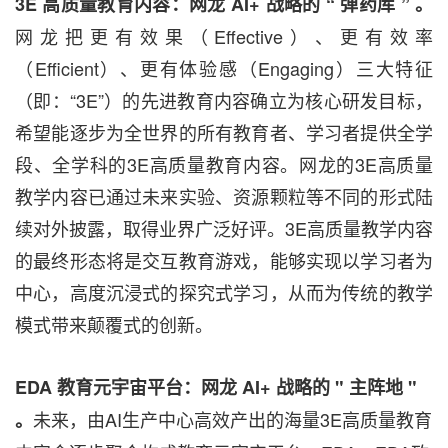
3E
高质量教育内容：网龙
AI+
战略的
“
弹药库
”
。
网龙把更有效果（Effective）、更有效率
（Efficient）、更有体验感（Engaging）三大特征
（即：“3E”）的先进教育内容确立为核心研发目标，
希望能逐步为全世界的所有教育者、学习者提供全学
段、全学科的3E高质量教育内容。网龙的3E高质量
教学内容已通过未来实验、资源颗粒等不同的形式陆
续对外披露，取得业界广泛好评。3E高质量教学内容
的最终形态将是交互教育游戏，能够实现以学习者为
中心，高度沉浸式的探究式学习，从而为传统的教学
模式带来颠覆式的创新。
EDA
教育元宇宙平台：网龙
AI+
战略的
"
主阵地
"
未来，由AI生产中心高效产出的海量3E高质量教育
。