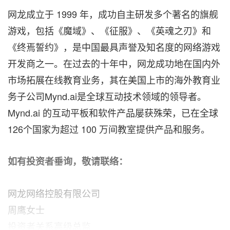
网龙成立于 1999 年，成功自主研发多个著名的旗舰
游戏，包括《魔域》、《征服》、《英魂之刃》和
《终焉誓约》，是中国最具声誉及知名度的网络游戏
开发商之一。在过去的十年中，网龙成功地在国内外
市场拓展在线教育业务，其在美国上市的海外教育业
务子公司Mynd.ai是全球互动技术领域的领导者。
Mynd.ai 的互动平板和软件产品屡获殊荣，已在全球
126个国家为超过 100 万间教室提供产品和服务。
如有投资者垂询，敬请联络：
网龙网络控股有限公司
周鹰女士
投资者关系高级总监