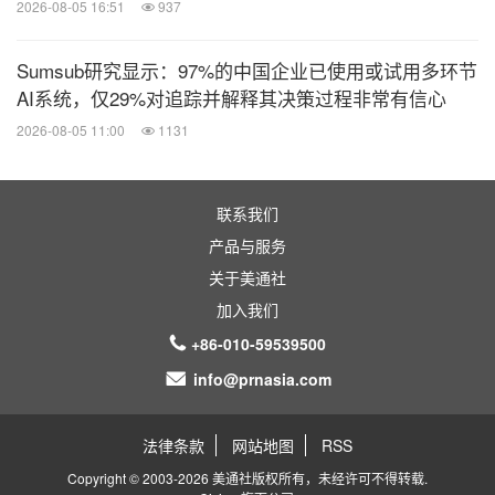
2026-08-05 16:51
937
Sumsub研究显示：97%的中国企业已使用或试用多环节
AI系统，仅29%对追踪并解释其决策过程非常有信心
2026-08-05 11:00
1131
联系我们
产品与服务
关于美通社
加入我们
+86-010-59539500
info@prnasia.com
法律条款
网站地图
RSS
Copyright © 2003-2026 美通社版权所有，未经许可不得转载.