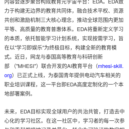
内容会逐步聚合构成教育元宇宙平台：EDA。EDA致
力于构建无边界的教育共同体，融合技术平权、资源
共创和激励机制三大核心理念，推动全球范围内更加
平等、高质量的教育普惠体系。EDA将重新定义学习
的本质，依托智能学习计划系统，实现按需学习，旨
在以"学习即娱乐"为终极目标，构建全新的教育模
式。近日，网龙与泰国高等教育与科研创新
部 （"MHESI"）联合开发的AI教育平台（
mhesi-skill.
org
）已正式上线，为泰国青年提供电动汽车相关的
职业培训课程，这一平台即EDA高度定制化的一个本
地部署案例。
未来，EDA目标实现全球用户的共治共管，打造去中
心化的学习社区。在这一社区中，学习者的每一次参