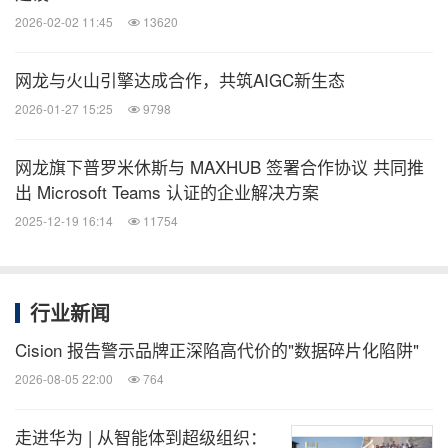
关键词：
2026-02-02 11:45
电脑/电子
13620
教育
互联网技术
电信业
STEM
科学、技术、工程及数学
人工智能
网龙与火山引擎达成合作，共筑AIGC新生态
分享到：
2026-01-27 15:25
9798
网龙旗下普罗米休斯与 MAXHUB 签署合作协议 共同推
出 Microsoft Teams 认证的企业解决方案
2025-12-19 16:14
11754
行业新闻
Cision 报告警示品牌正深陷高代价的"数据碎片化陷阱"
2026-08-05 22:00
764
走进华为 | 从智能体到超级组织：