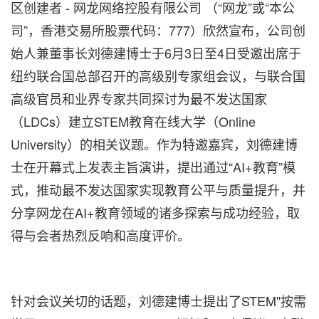
区创建者 - 网龙网络控股有限公司 （“网龙”或“本公
司”，香港交易所股票代码：777）欣然宣布，公司创
始人兼董事长刘德建博士于6月3日至4日受邀出席于
纽约联合国总部召开的高级别专家组会议，与联合国
高级官员和业界专家共同探讨为最不发达国家
（LDCs）建立STEM教育在线大学（Online
University）的相关议题。作为特邀嘉宾，刘德建博
士在开幕式上发表主旨演讲，提出通过“AI+教育”模
式，推动最不发达国家实现教育公平与质量提升，并
分享网龙在AI+教育领域的诸多探索与成功经验，取
得与会者热烈反响和高度评价。
针对会议关切的话题，刘德建博士提出了STEM"按需