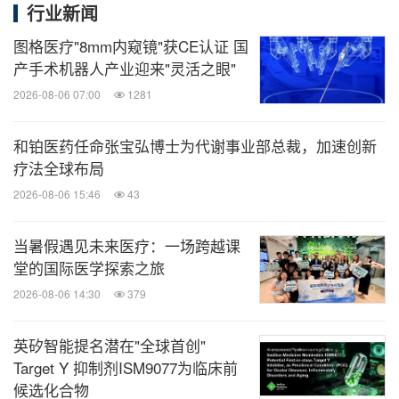
行业新闻
图格医疗"8mm内窥镜"获CE认证 国
产手术机器人产业迎来"灵活之眼"
2026-08-06 07:00
1281
和铂医药任命张宝弘博士为代谢事业部总裁，加速创新
疗法全球布局
2026-08-06 15:46
43
当暑假遇见未来医疗：一场跨越课
堂的国际医学探索之旅
2026-08-06 14:30
379
英矽智能提名潜在"全球首创"
Target Y 抑制剂ISM9077为临床前
候选化合物