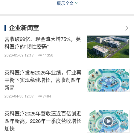
展示全文
医药健闻
微信公众号“医药健闻”发布全球制药、医疗、
大健康企业最新的经营动态。扫描二维码，
企业新闻室
立即订阅！
营收破99亿、现金流大增75%，英
科医疗的“韧性密码”
关键词：
财经/金融
健康护理与医院
医疗设备
医疗药
2026-05-09 12:17
11356
物
采矿/五金
一般制造业
分享到：
英科医疗发布2025年业绩，行业再
平衡下实现稳健增长，营收创四年
新高
2026-04-30 12:07
7484
英科医疗2025年营收逼近百亿创近
四年新高，2026年一季度营收增长
加快