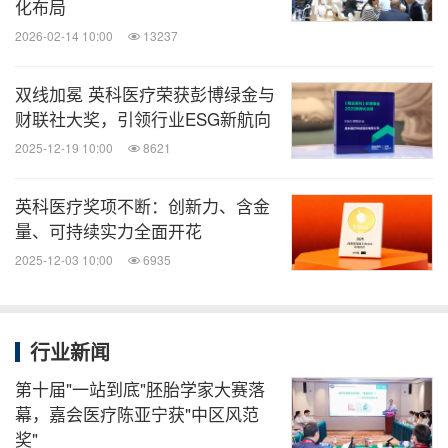
化布局
2026-02-14 10:00
13237
双线加冕 英科医疗荣获彭博绿金与
财联社大奖，引领行业ESG新航向
2025-12-19 10:00
8621
英科医疗奖项不断：创新力、含金
量、可持续实力全面开花
2025-12-03 10:00
6935
行业新闻
第十届"一站到底"胚胎学家大赛落
幕，嘉会医疗陈亚宁获"中区风范
奖"