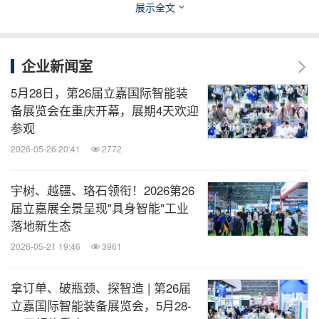
展示全文
关键词：
汽车
互联网技术
采矿/五金
电信业
运输
业
人工智能
一般制造业
企业新闻室
分享到：
5月28日，第26届立嘉国际智能装
备展览会在重庆开幕，展期4天欢迎
参观
2026-05-26 20:41
2772
宇树、越疆、珞石领衔！2026第26
届立嘉展全景呈现"具身智能"工业
落地新生态
2026-05-21 19:46
3961
拿订单、破瓶颈、探智造 | 第26届
立嘉国际智能装备展览会，5月28-