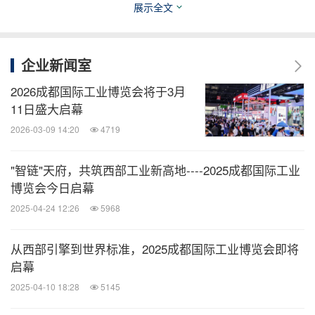
展示全文
刚性结构、精密RV传动及国内首创的多行业柔性抓
取技术，实现一机多用、免编程部署，为多领域智能
制造强势赋能；
展出200kg负载系列
常州飞鱼机器人
企业新闻室
六轴防爆工业机器人，适用于各类易燃易爆环境，已
2026成都国际工业博览会将于3月
取得国家防爆认证，技术创新达到国际、国内领先水
11日盛大启幕
平。
精彩亮相MCC16人上型三
搬易通（MiMA米玛）
2026-03-09 14:20
4719
向堆垛车，货叉180°旋转+左右侧移，实现堆垛拣
"智链"天府，共筑西部工业新高地----2025成都国际工业
选、一车两用，可定制行业标准的人上型三向国内最
博览会今日启幕
高18.5m。在机器人核心零部件领域，
的核
纽氏达特
2025-04-24 12:26
5968
心产品精密行星减速机，产品结构实现全型号覆盖，
具有高精度、高刚性、大扭矩、高负载、低噪音等特
从西部引擎到世界标准，2025成都国际工业博览会即将
点；
推出的柔爪末端最新仿形件「柔
柔触机器人
启幕
翼」、
的PIQ紧凑型伺服驱动器、
派启科技
金瑞铭科
2025-04-10 18:28
5145
的RFly-I100一体式读写器等零部件技术突破，为
技