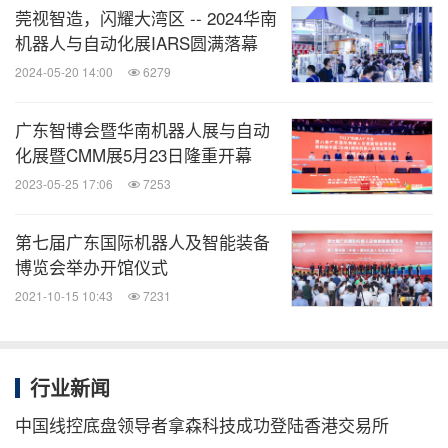
莞视智造，闪耀大湾区 -- 2024华南
机器人精准运控、智能识别与感知能力提升提供了更
机器人与自动化展IARS圆满落幕
强大的技术支撑。
2024-05-20 14:00
6279
新一代信息技术与应用展区，紧扣"智改数转"实需求
广东智博会暨华南机器人展与自动
化展暨CMM展5月23日隆重开幕
信息技术展区紧扣西部地区产业"智改数转"真实需
2023-05-25 17:06
7253
求，以"一个专业展区+两场论坛活动"的形式系统展
第七届广东国际机器人及智能装备
示相关成果与实践。"智能制造场景与生态专区"延
博览会举办开馆仪式
续"主办方顶层设计主导+企业侧多边协同呈现"的策
2021-10-15 10:43
7231
展思路，以"链AI•创工业新质"为主题，携手
四川省智
能制造创新中心、普鑫智能、圣路电器、青翼、迅
企业，串联智能硬件及系统
声、耐视特、科华集团等
行业新闻
集成，用实际案例立体化诠释智改数转趋势。
兄弟中
中国线控底盘领导者拿森科技成功登陆香港交易所
聚焦严峻环境下的生产厂房，芯片、机器人等高精
国