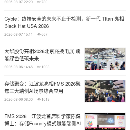
2026-08-07 22:20
730
密设备，携多品类标签打印机亮相现场。国产工业软
件标杆——
则携IMSOS工软技术平台、
盘古信息
Cyble：终端安全的未来不止于检测，新一代 Titan 亮相
Black Hat USA 2026
MOM制造运营管理系统齐步亮相，以满足不同车
2026-08-07 15:11
667
间、不同场景中，企业全制造流程的实时感知、智能
分析、自主决策以及精准执行需求。
大华股份亮相2026北京充换电展 赋
能绿色低碳未来
汇聚本土力量，共筑西部地区产业绿色生态
2026-08-06 14:46
1003
展会不仅是技术与产品的竞技场，更是产业链上下游
存储聚变：江波龙亮相FMS 2026聚
融合发展的"加速器"。位于11号馆的四川工业链博
焦三大端侧AI场景综合应用
展，紧扣四川省优势产业与未来发展赛道，设立氢能
2026-08-06 08:00
1019
链博展、轨道交通与新能源工程装备展、零碳工业园
FMS 2026｜江波龙首席科学家陈健
区展、未来产业展等四大特色展区。
东方氢能、厚普
博士：存储Foundry模式赋能端侧AI
清洁能源、蜀道丰田氢能、四川金星清洁能源、清华