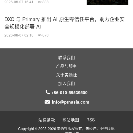
2026-08-07 16:41
838
四川能源互联网研究院、四川时代新能源、通威、冶
控集团、之维安、清电易、中铁工业、柳工集团、新
DXC 与 Primary 推出 AI 原生零信任平台，助力企业安
全规模化部署 AI
筑智装、中铁西南科研院、具身科技、易亨轨道、量
2026-08-07 02:18
670
新能源、氢能、新材料、高端装备及绿色低
子时频等
碳领域重要企业集中亮相，全景式勾勒出四川从传统
工业基地向绿色化、智能化、高端化"新工业"跨越的
联系我们
宏伟蓝图。
产品与服务
关于美通社
加入我们
高端论坛洞察趋势，赋能战略决策
+86-010-59539500
info@prnasia.com
展会同期举办"科菁荟"跨区域科技交流活动、川渝工
业智改数转大会、"东数西算"赋能工业绿色智能转型
法律条款
网站地图
RSS
峰会等多场高端论坛及产业对接活动，围绕电子信
Copyright © 2003-2026 美通社版权所有，未经许可不得转载.
息、装备制造、集成电路、人工智能等行业热点展开