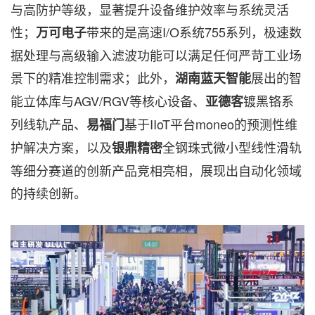
与高防护等级，显著提升设备维护效率与系统灵活
性；
带来的是高速I/O系统755系列，极速数
万可电子
据处理与高级输入滤波功能可以满足任何严苛工业场
景下的精准控制需求；此外，
展出的智
湖南蓝天智能
能立体库与AGV/RGV等核心设备、
镀黑铬系
亚德客
列线轨产品、
基于IIoT平台moneo的预测性维
易福门
护解决方案，以及
全钢珠式微小型线性滑轨
银鼎精密
等细分赛道的创新产品竞相亮相，展现出自动化领域
的持续创新。