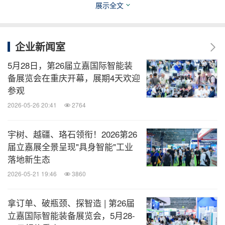
世界各地的参展商和专业观众，共同见证这场装备制
展示全文
造业的盛会。
企业新闻室
消息来源：立嘉国际智能装备展览会
5月28日，第26届立嘉国际智能装
备展览会在重庆开幕，展期4天欢迎
全球TMT
参观
微信公众号“全球TMT”发布全球互联网、科
2026-05-26 20:41
2764
技、媒体、通讯企业的经营动态、财报信
息、企业并购消息。扫描二维码，立即订
阅！
宇树、越疆、珞石领衔！2026第26
届立嘉展全景呈现"具身智能"工业
落地新生态
关键词：
汽车
互联网技术
金属加工, 金属工具与冶金
2026-05-21 19:46
3860
机械制造
采矿/五金
电信业
运输业
一般制
造业
拿订单、破瓶颈、探智造 | 第26届
分享到：
立嘉国际智能装备展览会，5月28-