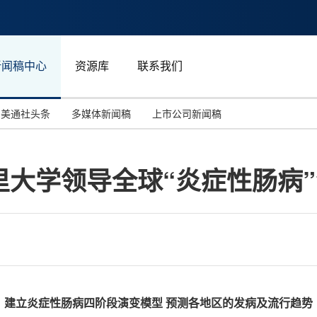
新闻稿中心
资源库
联系我们
美通社头条
多媒体新闻稿
上市公司新闻稿
国际消费电子展(CES)
汽车与交通
中国大陆
里大学领导全球“炎症性肠病
投资并购
能源化工与环保
马来西亚
世界移动通信大会
教育与人力资源
澳大利亚
人工智能
体育
汉诺威工业博览会
广告营销传媒
建立炎症性肠病四阶段演变模型
预测各地区的发病及流行趋势