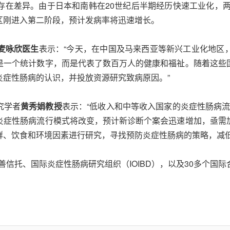
在差异。由于日本和南韩在20世纪后半期经历快速工业化，两
区刚进入第二阶段，预计发病率将迅速增长。
麦咏欣医生
表示：“今天，在中国及马来西亚等新兴工业化地区
是一个统计数字，而是代表了数百万人的健康和福祉。随着这些
炎症性肠病的认识，并投放资源研究致病原因。”
究学者
黄秀娟教授
表示：“低收入和中等收入国家的炎症性肠病流行
炎症性肠病流行模式将改变，预计新诊断个案会迅速增加，亟需
群、饮食和环境因素进行研究，寻找预防炎症性肠病的策略，减低
 Helmsley慈善信托、国际炎症性肠病研究组织（IOIBD），以及30多