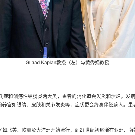
Gilaad Kaplan教授（左）与黄秀娟教授
氏症和溃疡性结肠炎两大类，患者的消化道会发炎和溃烂。发病年
的器官如眼睛、皮肤和关节发炎等，症状更会终身伴随病人。患
区如北美、欧洲及大洋洲开始流行，到21世纪初逐渐在亚洲、