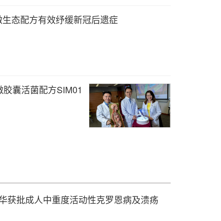
1微生态配方有效纾缓新冠后遗症
胶囊活菌配方SIM01
在华获批成人中重度活动性克罗恩病及溃疡