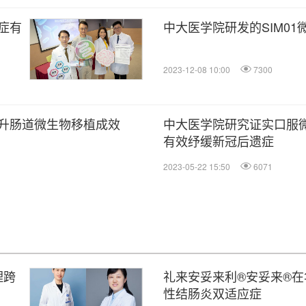
症有
中大医学院研发的SIM0
2023-12-08 10:00
7300
)提升肠道微生物移植成效
中大医学院研究证实口服微
有效纾缓新冠后遗症
2023-05-22 15:50
6071
理跨
礼来安妥来利®安妥来®
性结肠炎双适应症