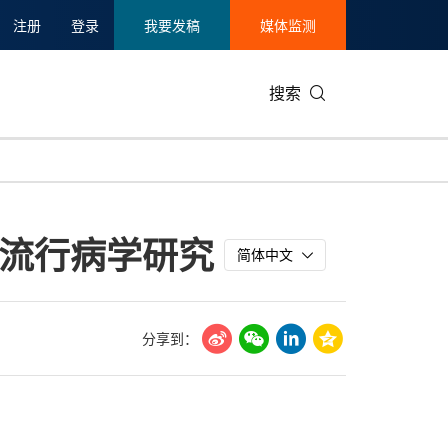
注册
登录
我要发稿
媒体监测
搜索
可持续发展
IT科技与互联网
日本
中国国际
零售业
韩国
”流行病学研究
碳中和
娱乐时尚与艺术
新加坡
企业扩张
环境
泰国
简体中文
新质生产力
健康与医疗制药
财报
农业与制
美国临床肿瘤学会(ASCO)
通信业
企业社会
旅游与酒
分享到：
世界杯
会展
中国国际
房地产建