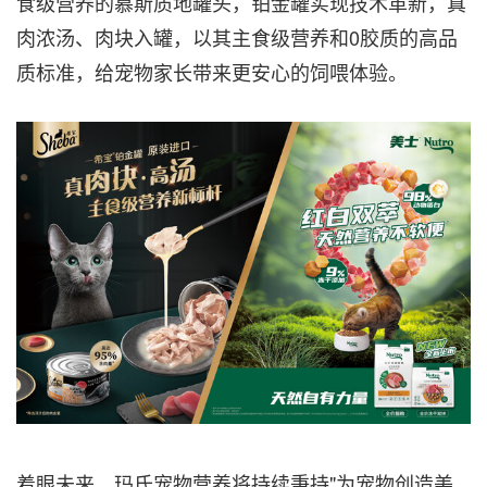
食级营养的慕斯质地罐头，铂金罐实现技术革新，真
肉浓汤、肉块入罐，以其主食级营养和0胶质的高品
质标准，给宠物家长带来更安心的饲喂体验。
着眼未来，玛氏宠物营养将持续秉持"为宠物创造美