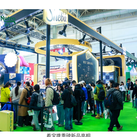
希宝携重磅新品亮相