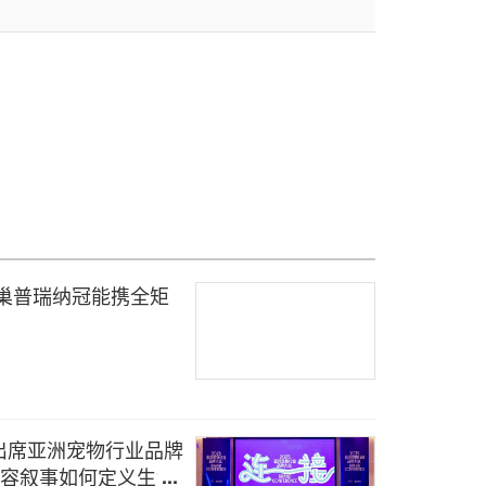
巢普瑞纳冠能携全矩
出席亚洲宠物行业品牌
内容叙事如何定义生命