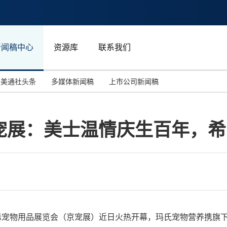
新闻稿中心
资源库
联系我们
美通社头条
多媒体新闻稿
上市公司新闻稿
国际消费电子展(CES)
汽车与交通
中国大陆
宠展：美士温情庆生百年，希
投资并购
能源化工与环保
马来西亚
世界移动通信大会
教育与人力资源
澳大利亚
人工智能
体育
汉诺威工业博览会
广告营销传媒
际宠物用品展览会（京宠展）近日火热开幕，玛氏宠物营养携旗