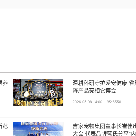
喂养
深耕科研守护爱宠健康 雀
阵产品亮相它博会
2026-05-08 14:00
6550
新范
吉家宠物集团董事长崔佳
大会 代表品牌蓝氏分享"