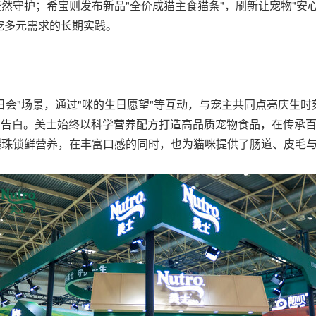
天然守护；希宝则发布新品"全价成猫主食猫条"，刷新让宠物"安
宠多元需求的长期实践。
日会"场景，通过"咪的生日愿望"等互动，与宠主共同点亮庆生时
的告白。美士始终以科学营养配方打造高品质宠物食品，在传承
爆珠锁鲜营养，在丰富口感的同时，也为猫咪提供了肠道、皮毛