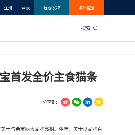
注册
登录
我要发稿
媒体监测
搜索
可持续发展
IT科技与互联网
日本
中国国际
零售业
韩国
宝首发全价主食猫条
碳中和
娱乐时尚与艺术
新加坡
企业扩张
环境
泰国
新质生产力
健康与医疗制药
财报
农业与制
美国临床肿瘤学会(ASCO)
通信业
企业社会
旅游与酒
分享到：
世界杯
会展
中国国际
房地产建
下美士与希宝两大品牌亮相。今年，美士以品牌百