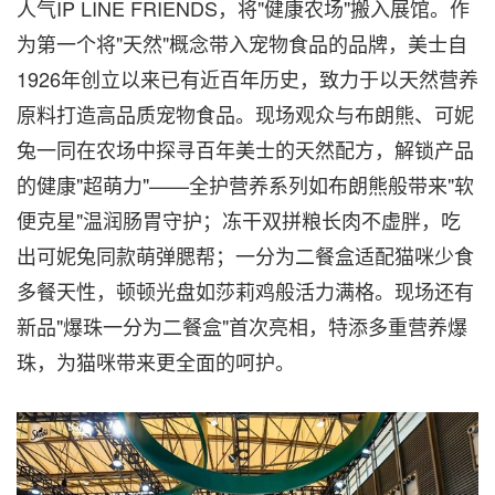
人气IP LINE FRIENDS，将"健康农场"搬入展馆。作
为第一个将"天然"概念带入宠物食品的品牌，美士自
1926年创立以来已有近百年历史，致力于以天然营养
原料打造高品质宠物食品。现场观众与布朗熊、可妮
兔一同在农场中探寻百年美士的天然配方，解锁产品
的健康"超萌力"——全护营养系列如布朗熊般带来"软
便克星"温润肠胃守护；冻干双拼粮长肉不虚胖，吃
出可妮兔同款萌弹腮帮；一分为二餐盒适配猫咪少食
多餐天性，顿顿光盘如莎莉鸡般活力满格。现场还有
新品"爆珠一分为二餐盒"首次亮相，特添多重营养爆
珠，为猫咪带来更全面的呵护。