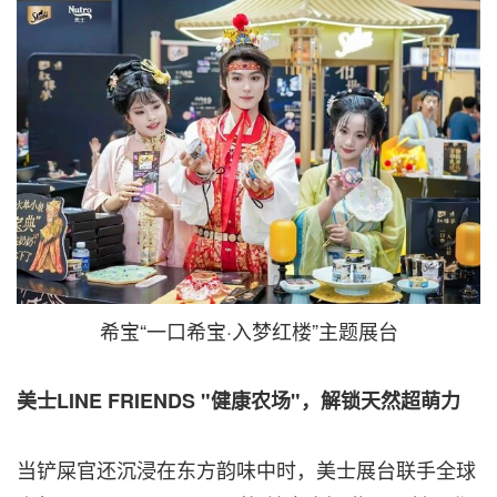
希宝“一口希宝·入梦红楼”主题展台
美士
LINE FRIENDS
"健康农场"，解锁天然超萌力
当铲屎官还沉浸在东方韵味中时，美士展台联手全球