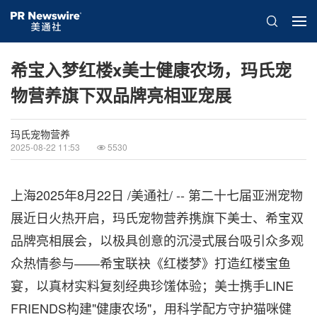
希宝入梦红楼x美士健康农场，玛氏宠
物营养旗下双品牌亮相亚宠展
玛氏宠物营养
2025-08-22 11:53
5530
上海
2025年8月22日
/美通社/ -- 第二十七届亚洲宠物
展近日火热开启，玛氏宠物营养携旗下美士、希宝双
品牌亮相展会，以极具创意的沉浸式展台吸引众多观
众热情参与——希宝联袂《红楼梦》打造红楼宝鱼
宴，以真材实料复刻经典珍馐体验；美士携手LINE
FRIENDS构建"健康农场"，用科学配方守护猫咪健