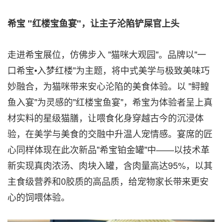
希宝
"红楼宝鱼宴"，让主子沦陷铲屎官上头
走进希宝展位，仿佛步入 "猫咪大观园"。品牌以"一
口希宝•入梦红楼"为主题，将中式美学与极致美味巧
妙融合，为猫咪带来安心沦陷的美食体验。以 "鲟鳇
鱼入宴"为灵感的"红楼宝鱼宴"，希宝为体验者呈上真
材实料的星级猫膳，让喂食化身穿越古今的沉浸体
验，在美学与美食的交融中升温人宠情感。宴席的匠
心同样体现在此次新品"希宝铂金罐"中——以技术革
新实现真肉浓汤、肉块入罐，含肉量高达95%，以其
主食级营养和0胶质的高品质，给宠物家长带来更安
心的饲喂体验。