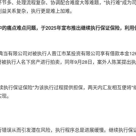
节多、处理流程复杂、协调配合难度大等难题，"执行难"成为
利益关系复杂，执行更是难上加难。
中的痛点难点问题，于
2025年宣布推出继续执行保证保险，利
某典当有限公司对被执行人晋江市某投资有限公司享有借款本金12
决定对被执行人名下房产进行拍卖，同年9月28日，案外人陈某提
互继续执行保证保险"为该执行过程提供担保，两天内汇友相互便将
实现。
行错误从而引发潜在风险，执行程序总是进展缓慢。继续执行保