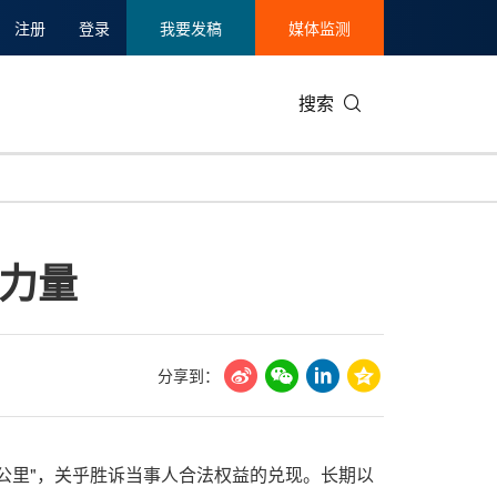
注册
登录
我要发稿
媒体监测
搜索
可持续发展
IT科技与互联网
日本
中国国际
零售业
韩国
力量
碳中和
娱乐时尚与艺术
新加坡
企业扩张
环境
泰国
新质生产力
健康与医疗制药
财报
农业与制
美国临床肿瘤学会(ASCO)
通信业
企业社会
旅游与酒
分享到：
世界杯
会展
中国国际
房地产建
后一公里"，关乎胜诉当事人合法权益的兑现。长期以