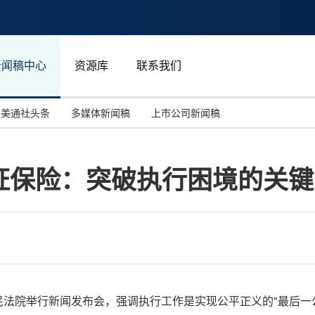
新闻稿中心
资源库
联系我们
美通社头条
多媒体新闻稿
上市公司新闻稿
国际消费电子展(CES)
汽车与交通
中国大陆
证保险：突破执行困境的关键
投资并购
能源化工与环保
马来西亚
世界移动通信大会
教育与人力资源
澳大利亚
人工智能
体育
汉诺威工业博览会
广告营销传媒
，最高人民法院举行新闻发布会，强调执行工作是实现公平正义的"最