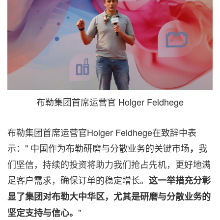
布勒集团首席运营官 Holger Feldhege
布勒集团首席运营官Holger Feldhege在致辞中表
示：" 中国作为布勒研磨与分散业务的关键市场
我
，
们坚信，持续的投资将助力我们抢占先机，更好地满
足客户需求，确保订单的稳定增长。
这一举措充分彰
显了集团对布勒大中华区，尤其是研磨与分散业务的
"
坚定支持与信心。