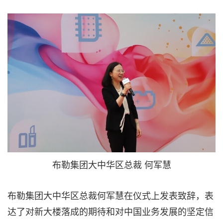
布勒集团大中华区总裁 何军慧
布勒集团大中华区总裁何军慧在仪式上发表致辞，表
达了对新大楼落成的期待和对中国业务发展的坚定信