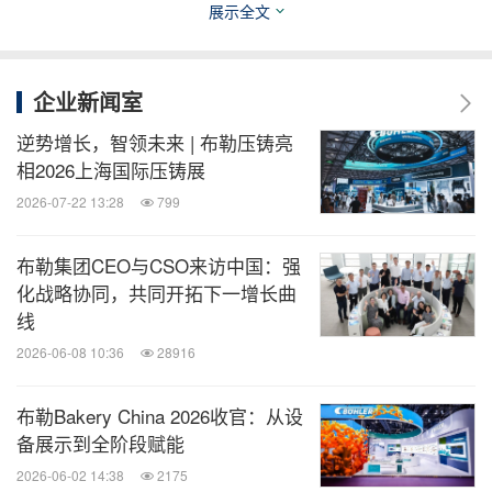
制造有限公司总经理卢敏对新应用中心表达了期
展示全文
待：" 新能源产业的竞争本质上是技术与创新的比
拼。
实验大楼的建设标志着布勒在电池技术研发上进
企业新闻室
这里将配备国际一流的实验设备
入了一个新的阶段。
逆势增长，智领未来 | 布勒压铸亮
与智能化系统，打造开放共享的研发平台。这里将汇
相2026上海国际压铸展
聚国内外顶尖人才，构建深度协同的创新生态，承载
2026-07-22 13:28
799
从实验室到产业化的使命，推动技术突破与规模化运
用的无缝衔接。"
布勒集团CEO与CSO来访中国：强
化战略协同，共同开拓下一增长曲
线
新应用中心的三大核心使命
2026-06-08 10:36
28916
新的研磨与分散应用中心将肩负三大核心使命，致力
布勒Bakery China 2026收官：从设
于推动行业创新与可持续发展：
备展示到全阶段赋能
2026-06-02 14:38
2175