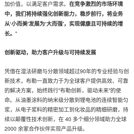
加价值，以满足客户需求。
在竞争激烈的市场环境
中，我们将持续强化创新能力，稳步前行，将业务
从‘小而美'发展为‘大而强'，实现健康且可持续的增
"
长。
创新驱动，助力客户升级与可持续发展
凭借在湿法研磨与分散领域超过90年的专业经验与创
新技术，布勒一直致力于为全球客户提供高效、可靠
的解决方案，始终践行"布勒创新，驱动未来"的使
命。从油墨涂料的纳米级分散到锂电池的连续智能匀
浆，从电子浆料的精密加工到化妆品的精细研磨，持
续以颠覆性技术创新，在 40 多个细分领域助力全球
2000 余家合作伙伴实现产品升级。