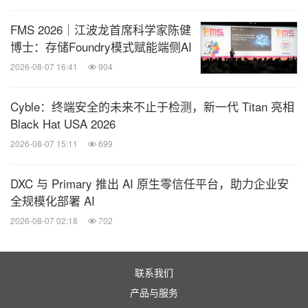
到极佳的制造规模与效率。屡获殊荣的Server
FMS 2026｜江波龙首席科学家陈健
Building Block Solutions®产品组合使客户能从极多
博士：存储Foundry模式赋能端侧AI
元系统产品线内选择合适的机型，进而将工作负载与
2026-08-07 16:41
904
应用达到最佳效能。多元系统产品线由高度弹性、可
Cyble：终端安全的未来不止于检测，新一代 Titan 亮相
重复使用的建构组件打造而成，而这些组件支持各种
Black Hat USA 2026
硬件外形规格、处理器、内存、GPU、存储、网络、
2026-08-07 15:11
699
电源和散热解决方案（空调、自然气冷或液冷）。
DXC 与 Primary 推出 AI 原生零信任平台，助力企业安
Supermicro、Server Building Block Solutions和We
全规模化部署 AI
Keep IT Green皆为Super Micro Computer, Inc. 的商
2026-08-07 02:18
702
标和/或注册商标。
联系我们
消息来源：美超微电脑股份有限公司
产品与服务
相关股票：