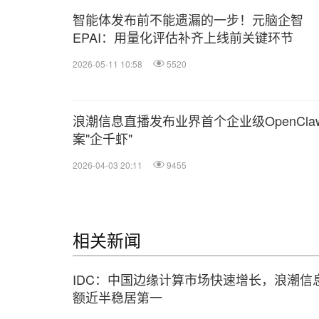
智能体发布前不能遗漏的一步！元脑企智
EPAI：用量化评估补齐上线前关键环节
2026-05-11 10:58
5520
浪潮信息直播发布业界首个企业级OpenCla
案"企千虾"
2026-04-03 20:11
9455
相关新闻
IDC：中国边缘计算市场快速增长，浪潮信
额近半稳居第一