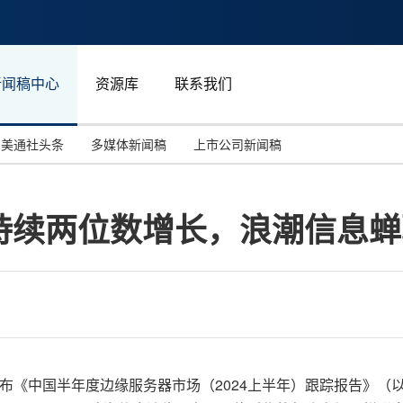
新闻稿中心
资源库
联系我们
美通社头条
多媒体新闻稿
上市公司新闻稿
国际消费电子展(CES)
汽车与交通
中国大陆
持续两位数增长，浪潮信息蝉
投资并购
能源化工与环保
马来西亚
世界移动通信大会
教育与人力资源
澳大利亚
人工智能
体育
汉诺威工业博览会
广告营销传媒
C正式发布《中国半年度边缘服务器市场（2024上半年）跟踪报告》