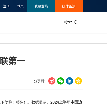
注册
登录
我要发稿
媒体监测
搜索
可持续发展
IT科技与互联网
日本
中国国际
零售业
韩国
联第一
碳中和
娱乐时尚与艺术
新加坡
企业扩张
环境
泰国
新质生产力
健康与医疗制药
财报
农业与制
美国临床肿瘤学会(ASCO)
通信业
企业社会
旅游与酒
分享到：
世界杯
会展
中国国际
房地产建
（以下简称：报告）。数据显示，
2024
上半年中国边