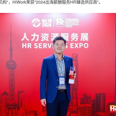
构"，HiWork荣获"2024出海薪酬服务HR臻选供应商"。