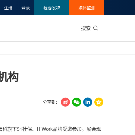
注册
登录
我要发稿
媒体监测
搜索
可持续发展
IT科技与互联网
日本
中国国际
零售业
韩国
机构
碳中和
娱乐时尚与艺术
新加坡
企业扩张
环境
泰国
新质生产力
健康与医疗制药
财报
农业与制
美国临床肿瘤学会(ASCO)
通信业
企业社会
旅游与酒
分享到：
世界杯
会展
中国国际
房地产建
众合云科旗下51社保、HiWork品牌受邀参加。展会现