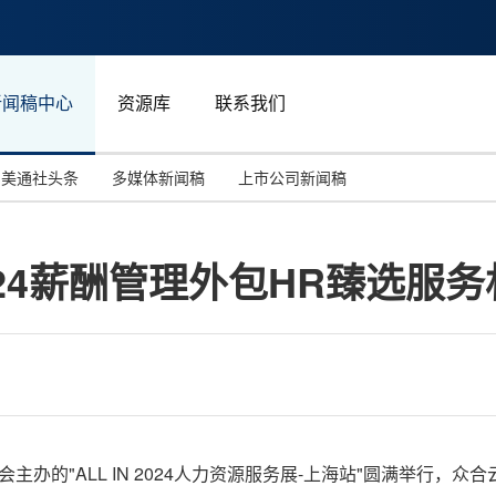
新闻稿中心
资源库
联系我们
美通社头条
多媒体新闻稿
上市公司新闻稿
国际消费电子展(CES)
汽车与交通
中国大陆
024薪酬管理外包HR臻选服务
投资并购
能源化工与环保
马来西亚
世界移动通信大会
教育与人力资源
澳大利亚
人工智能
体育
汉诺威工业博览会
广告营销传媒
由智享会主办的"ALL IN 2024人力资源服务展-上海站"圆满举行，