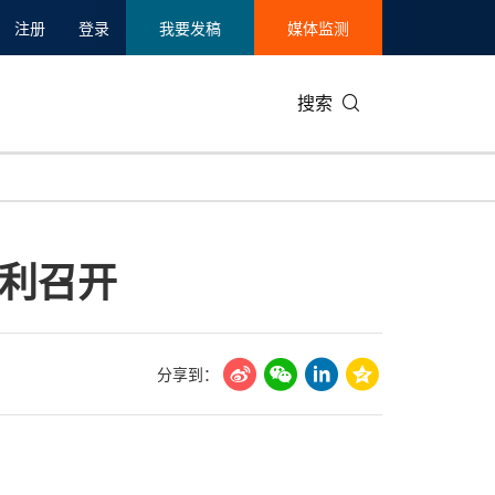
注册
登录
我要发稿
媒体监测
搜索
可持续发展
IT科技与互联网
日本
中国国际
零售业
韩国
利召开
碳中和
娱乐时尚与艺术
新加坡
企业扩张
环境
泰国
新质生产力
健康与医疗制药
财报
农业与制
美国临床肿瘤学会(ASCO)
通信业
企业社会
旅游与酒
分享到：
世界杯
会展
中国国际
房地产建