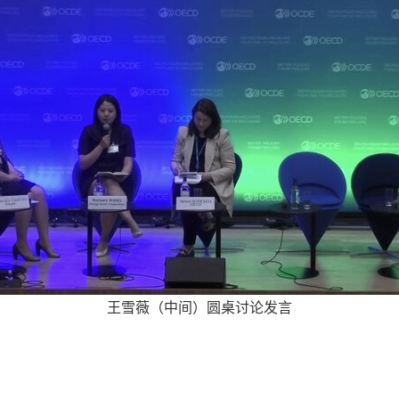
王雪薇（中间）圆桌讨论发言