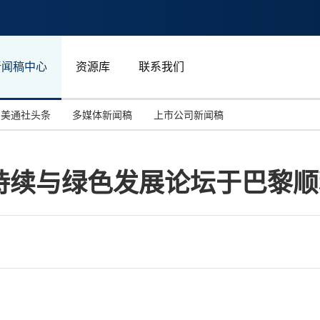
新闻稿中心
资源库
联系我们
美通社头条
多媒体新闻稿
上市公司新闻稿
国际消费电子展(CES)
汽车与交通
中国大陆
持续与绿色发展论坛于巴黎顺
投资并购
能源化工与环保
马来西亚
世界移动通信大会
教育与人力资源
澳大利亚
人工智能
体育
汉诺威工业博览会
广告营销传媒