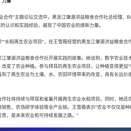
"力量
"主题论坛交流中，黑龙江肇源洪益粮食合作社总经理、Barbara's
面的认识和实践经验，展现了中国农业的焕新力量。
首个"水稻再生农业项目"，在王雪薇经营的黑龙江肇源洪益粮食合
龙江肇源洪益粮食合作社开展实践的故事。她谈到，数字农业技术
改变了农业种植。参与拜耳的再生农业项目，让种植变得更加"
看到了再生农业为土壤、水、农田环境带来的改变，具有长远价
。
合作社将持续与拜耳和雀巢开展再生农业水稻项目。同时，她还在
络销售、农场研学体验等全产业链。王雪薇表示"农业不仅仅是种
哲思，是未来农业和可持续发展之路。"