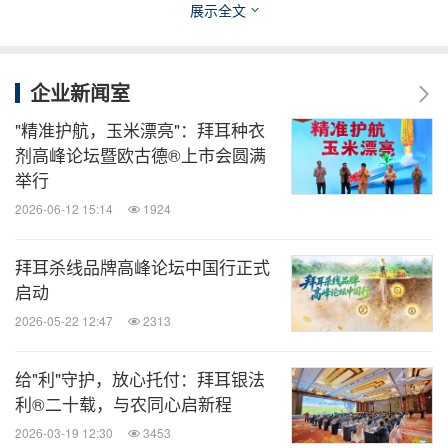
展示全文
企业新闻室
"精准护航，玉米漂亮"：拜耳种衣
剂高峰论坛暨欧古德®上市会圆满
举行
2026-06-12 15:14
1924
“再生农业观察+”活动现场
拜耳杀线品牌高峰论坛中国行正式
启动
产学研各界通力携手，共探再生农业中国实践蓝图
2026-05-22 12:47
2313
给"利"守护，放心托付：拜耳银法
展望再生农业未来如何深耕于中国广阔土壤，中国农
利®二十载，与农同心启新程
业大学土地科学与技术学院李保国院长指出，我们所
2026-03-19 12:30
3453