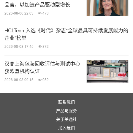
品官，以加速产品驱动型增长
国发展研究基金会研究三部负责人朱美丽，雀巢大中
2026-08-06 22:03
473
华大区可持续发展总监张琦，耐特菲姆中国区技术总
监谢永华，北京农达丰业农业生物科技有限公司董事
HCLTech 入选《时代》杂志“全球最具可持续发展能力的
长姚宝桂等嘉宾也发表了对此次调研活动的感受与对
企业”榜单
再生农业的期待。
2026-08-08 17:45
872
汉高上海包装回收评估与测试中心
农业可持续转型已成为必选题，在应答这一时代课题
获欧盟机构认证
的过程中，在探索与实践的道路上，再生农业正逐步
2026-08-08 09:15
952
展现其巨大的潜力和价值，成为推动农业可持续发展
的重要力量。在其中，离不开多方力量的参与，共同
为中国农业转型及高质量发展贡献智慧，让再生农业
联系我们
产品与服务
生生不息。
关于美通社
加入我们
关于拜耳作物科学