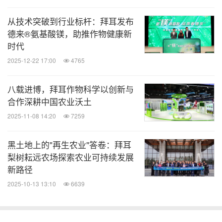
希望的再生农业美好图景是在获得农产品的同时，通
过实践增强地表覆盖、减少土壤扰动、轮作兼作体
从技术突破到行业标杆：拜耳发布
系、改善作物系统、畜牧业农业一体化系统五大要
德来®氨基酸镁，助推作物健康新
时代
素，关注到自然环境，也更关注土壤健康。我们需要
2025-12-22 17:00
4765
让再生农业技术体系在我国不同区域中找到自己的路
径。
八载进博，拜耳作物科学以创新与
合作深耕中国农业沃土
拜耳昌平耘远农场负责人、北京银黄绿色农业生态园
2025-11-08 14:20
7259
总经理秦爱腾表示，关于实践再生农业理念，首先需
要从认知上提升概念，先武装头脑再去实践，在种
黑土地上的"再生农业"答卷：拜耳
梨树耘远农场探索农业可持续发展
植、管理模式等层面对农民加强培训。银黄农场在发
新路径
展过程中得到了政府机构、农业专家和行业的支持，
2025-10-13 13:10
6639
得到社区和消费者们的充分信任。我们希望把再生农
业的做法推广开来，带动更多农户产出的高品质果品
农产品。