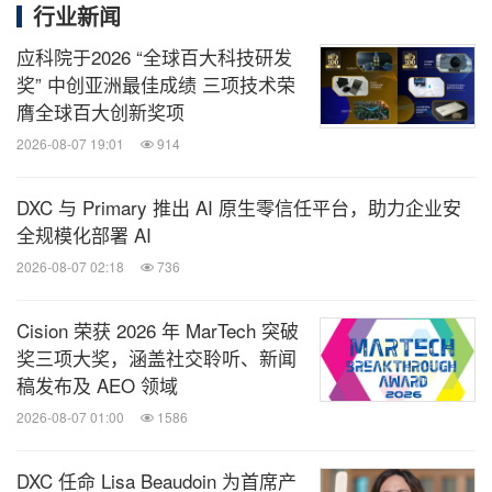
行业新闻
应科院于2026 “全球百大科技研发
奖” 中创亚洲最佳成绩 三项技术荣
膺全球百大创新奖项
2026-08-07 19:01
914
DXC 与 Primary 推出 AI 原生零信任平台，助力企业安
全规模化部署 AI
2026-08-07 02:18
736
Cision 荣获 2026 年 MarTech 突破
奖三项大奖，涵盖社交聆听、新闻
活动研讨环节
稿发布及 AEO 领域
2026-08-07 01:00
1586
中国农业大学植物保护学院副教授赵紫华，中国绿色
DXC 任命 Lisa Beaudoin 为首席产
食品协会副秘书长、绿色生资发展部部长刘斌斌，中