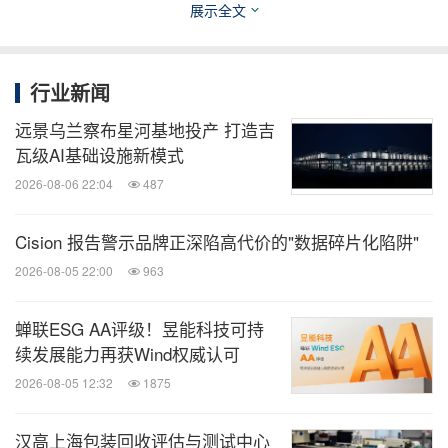
展示全文
将从经济效益上制约加氢站的建设。同时由于充电桩
的普及成本远低于加氢站，因此即使在日本，电动乘
用车也有着比燃料电池乘用车更好的普及前景。这一
行业新闻
现实也将阻碍加氢站和燃料电池车在日本的普及"。
远景乌兰察布星河基地投产 打造吉
瓦级AI基础设施新模式
5.
重点支持商用车燃料电池车的普及
2026-08-06 22:04
487
Cision 报告警示品牌正深陷高代价的"数据碎片化陷阱"
根据国家能源局数据，2022年中国已经建成270座加
2026-08-05 22:00
963
氢站，约占全球加氢站总量的40%，数量位居世界第
一。除西藏、青海、甘肃外，全国其他省份都已建设
蝉联ESG AA评级！昱能科技可持
加氢站。
续发展能力再获Wind权威认可
2026-08-05 12:32
1875
截至2022年6月，北京市运营加氢站10座，其中大兴
国际氢能示范区加氢站是目前全球最大的加氢站。
汉高上海包装回收评估与测试中心