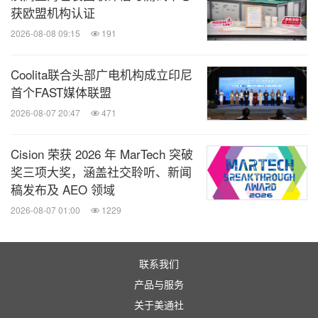
获欧盟机构认证
《北京市氢燃料电池汽车车用加氢站发展规划（2021
2026-08-08 09:15
191
—2025年）》提出了北京市将在2025年前建成加氢
站74座的目标。
Coolita联合头部广电机构成立印尼
首个FAST媒体联盟
2022年中国商用车保有量占汽车总量的12%，但是商
2026-08-07 20:47
471
用车的碳排放量却占到汽车碳排放总量的55%。目前
商用车的新能源车渗透率较低，需要加速新能源车对
Cision 荣获 2026 年 MarTech 突破
汽油和柴油车的替代，燃料电池车是一个有利的选
奖三项大奖，涵盖社交聆听、新闻
稿发布及 AEO 领域
项。
2026-08-07 01:00
1229
近年来在双碳背景和相关政策的推动下，公交、出
租、环卫、邮政快递、物流配送等城市公共领域车辆
联系我们
的电动化率在不断提升。与纯电动车相比较，燃料电
产品与服务
池商用车具有载重量大、续航里程长、低温适应性
关于美通社